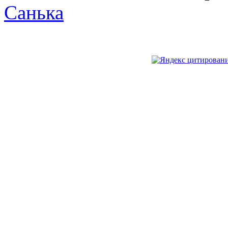
Санька