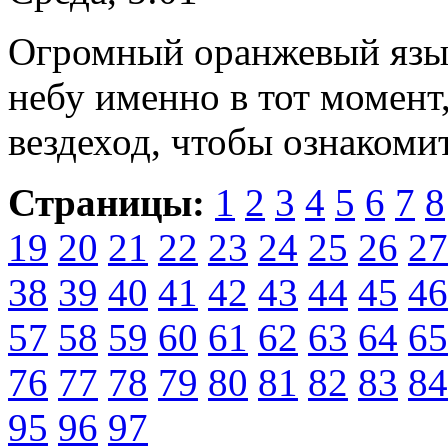
Огромный оранжевый язык
небу именно в тот момент,
вездеход, чтобы ознакомит
Страницы:
1
2
3
4
5
6
7
8
19
20
21
22
23
24
25
26
27
38
39
40
41
42
43
44
45
46
57
58
59
60
61
62
63
64
65
76
77
78
79
80
81
82
83
84
95
96
97