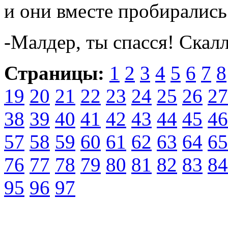
и они вместе пробирались
-Малдер, ты спасся! Скал
Страницы:
1
2
3
4
5
6
7
8
19
20
21
22
23
24
25
26
27
38
39
40
41
42
43
44
45
46
57
58
59
60
61
62
63
64
65
76
77
78
79
80
81
82
83
84
95
96
97