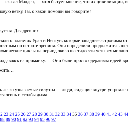
— сказал Малдер, — хотя бытует мнение, что их цивилизации, 
овую ветку. Гм, о какой помощи вы говорите?
руглая. Для древних
нали о планетах Уран и Нептун, которые западные астрономы от
ероятным по остроте зрением. Они определили продолжительност
номические циклы на период около шестидесяти четырех миллио
 поддаваясь на приманку. — Они были просто одержимы идеей вр
ложить…
ь легко узнаваемые силуэты — люди, сидящие внутри устремленн
ся огонь и столбы дыма.
22
23
24
25
26
27
28
29
30
31
32
33
34
35
36
37
38
39
40
41
42
43
4
88
89
90
91
92
93
94
95
96
97