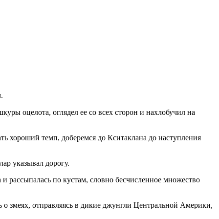
.
куры оцелота, оглядел ее со всех сторон и нахлобучил на
ать хороший темп, доберемся до Кситаклана до наступления
лар указывал дорогу.
 и рассыпалась по кустам, словно бесчисленное множество
ь о змеях, отправляясь в дикие джунгли Центральной Америки,