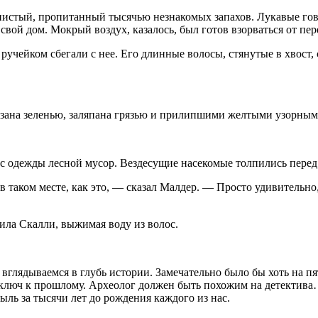
лянистый, пропитанный тысячью незнакомых запахов. Лукавые го
свой дом. Мокрый воздух, казалось, был готов взорваться от пе
 ручейком сбегали с нее. Его длинные волосы, стянутые в хвост
азана зеленью, заляпана грязью и прилипшими желтыми узорным
 с одежды лесной мусор. Вездесущие насекомые толпились перед 
 таком месте, как это, — сказал Малдер. — Просто удивительно,
тила Скалли, выжимая воду из волос.
 вглядываемся в глубь истории. Замечательно было бы хоть на пят
 ключ к прошлому. Археолог должен быть похожим на детектива
ыль за тысячи лет до рождения каждого из нас.