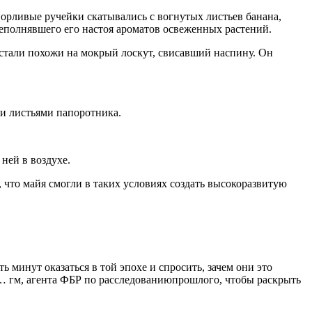
ворливые ручейки скатывались с вогнутых листьев банана,
реполнявшего его настоя ароматов освеженных растений.
, стали похожи на мокрый лоскут, свисавший наспину. Он
и листьями папоротника.
ней в воздухе.
 что майя смогли в таких условиях создать высокоразвитую
ь минут оказаться в той эпохе и спросить, зачем они это
… гм, агента ФБР по расследованиюпрошлого, чтобы раскрыть