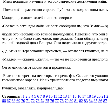
-Меня поразили научные и астрономические достижения майя, 
-Помогли? — рассеянно спросил Рубикон, отводя от лица пальм
Малдер преодолел колебание и заговорил:
-Согласно легендам майя, их боги сообщили им, что Земля — к
людей это необычайно точное наблюдение. Известно, что они з
что у них не было телескопов, они должны были обладать нев
точный годовой цикл Венеры. Они подсчитали и другие астро
-Да, майя интересовались временем, — отозвался Рубикон, не
-Малдер, — сказала Скалли, — ты же не собираешься предпо
Он отмахнулся от москитов и продолжал:
-Если посмотреть на некоторые их рельефы, Скалли, то увидиш
космического корабля. Из их транспортного средства вырывают
Рубикон, забавляясь, парировал удар:
Страницы:
1
2
3
4
5
6
7
8
9
10
11
12
13
14
15
16
17
18
19
20
21
66
67
68
69
70
71
72
73
74
75
76
77
78
79
80
81
82
83
84
85
86
87