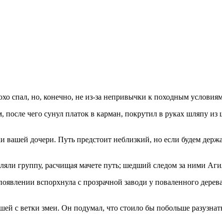
хо спал, но, конечно, не из-за непривычки к походным условиям
после чего сунул платок в карман, покрутил в руках шляпу из ш
и вашей дочери. Путь предстоит неблизкий, но если будем держ
ляли группу, расчищая мачете путь; шедший следом за ними Аги
явлении вспорхнула с прозрачной заводи у поваленного дерева
ей с ветки змеи. Он подумал, что стоило бы побольше разузнат