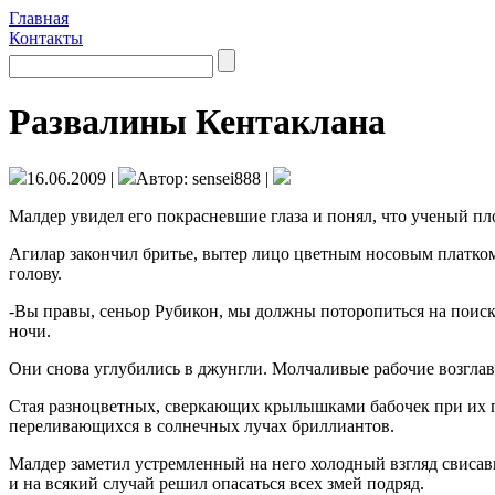
Главная
Контакты
Развалины Кентаклана
16.06.2009 |
Автор: sensei888 |
Малдер увидел его покрасневшие глаза и понял, что ученый пло
Агилар закончил бритье, вытер лицо цветным носовым платком, 
голову.
-Вы правы, сеньор Рубикон, мы должны поторопиться на поиск
ночи.
Они снова углубились в джунгли. Молчаливые рабочие возглав
Стая разноцветных, сверкающих крылышками бабочек при их по
переливающихся в солнечных лучах бриллиантов.
Малдер заметил устремленный на него холодный взгляд свисавш
и на всякий случай решил опасаться всех змей подряд.