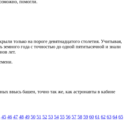
возможно, помогли.
крыли только на пороге девятнадцатого столетия. Учитывая,
ь земного года с точностью до одной пятитысячной и знали
нов лет.
емени.
ых ввысь башен, точно так же, как астронавты в кабине
4
45
46
47
48
49
50
51
52
53
54
55
56
57
58
59
60
61
62
63
64
65