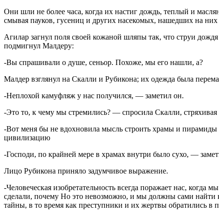
Они шли не более часа, когда их настиг дождь, теплый и мас
смывая пауков, гусениц и других насекомых, нашедших на них 
Агилар загнул поля своей кожаной шляпы так, что струи дождя
подмигнул Малдеру:
-Вы спрашивали о душе, сеньор. Похоже, мы его нашли, а?
Малдер взглянул на Скалли и Рубикона; их одежда была перем
-Неплохой камуфляж у нас получился, — заметил он.
-Это то, к чему мы стремились? — спросила Скалли, стряхивая
-Вот меня бы не вдохновила мысль строить храмы и пирамиды в
цивилизацию
-Господи, по крайней мере в храмах внутри было сухо, — заме
Лицо Рубикона приняло задумчивое выражение.
-Человеческая изобретательность всегда поражает нас, когда мы
сделали, почему Но это невозможно, и мы должны сами найти
тайны, в то время как преступники и их жертвы обратились в п