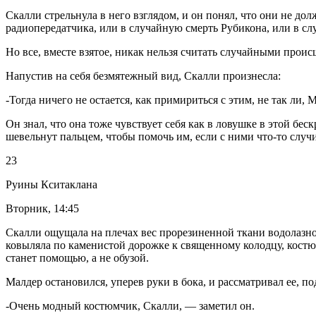
Скалли стрельнула в него взглядом, и он понял, что они не д
радиопередатчика, или в случайную смерть Рубикона, или в сл
Но все, вместе взятое, никак нельзя считать случайными прои
Напустив на себя безмятежный вид, Скалли произнесла:
-Тогда ничего не остается, как примириться с этим, не так ли, 
Он знал, что она тоже чувствует себя как в ловушке в этой б
шевельнут пальцем, чтобы помочь им, если с ними что-то случи
23
Руины Кситаклана
Вторник, 14:45
Скалли ощущала на плечах вес прорезиненной ткани водолазно
ковыляла по каменистой дорожке к священному колодцу, костюм
станет помощью, а не обузой.
Малдер остановился, уперев руки в бока, и рассматривал ее, по
-Очень модный костюмчик, Скалли, — заметил он.