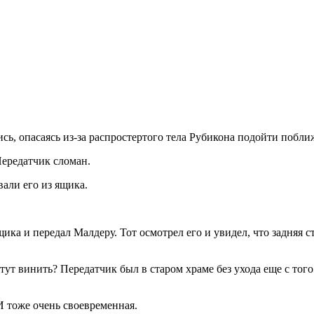
ь, опасаясь из-за распростертого тела Рубикона подойти побли
Передатчик сломан.
али его из ящика.
ика и передал Малдеру. Тот осмотрел его и увидел, что задняя 
тут винить? Передатчик был в старом храме без ухода еще с тог
И тоже очень своевременная.