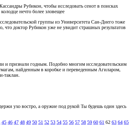
 Кассандры Рубикон, чтобы исследовать сенот в поисках
в колодце нечто более зловещее
 исследовательской группы из Университета Сан-Диего тоже
то, что доктор Рубикон уже не увидит страшных результатов
ряли и признали годным. Подобно многим исследовательским
умагам, найденным в коробке и переведенным Агиларом,
и-таклан.
держи ухо востро, а оружие под рукой Ты будешь один здесь
4
45
46
47
48
49
50
51
52
53
54
55
56
57
58
59
60
61
62
63
64
65