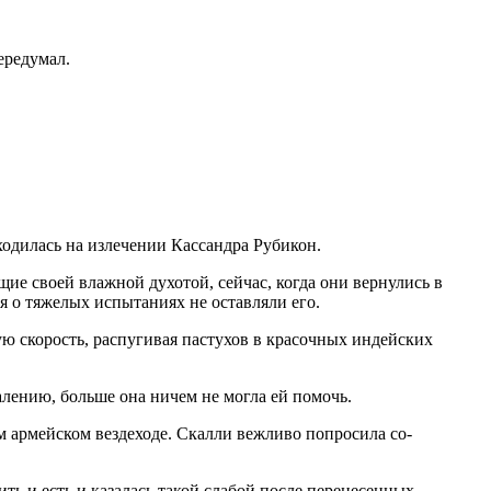
ре­думал.
одилась на излечении Кассандра Рубикон.
е своей влажной духотой, сейчас, когда они вернулись в
я о тяже­лых испытаниях не оставляли его.
ско­рость, распугивая пастухов в красочных индей­ских
ению, больше она ничем не могла ей по­мочь.
м армей­ском вездеходе. Скалли вежливо попросила со­
ь и есть и казалась такой слабой после перенесен­ных