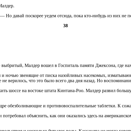
Малдер.
— Но давай поскорее уедем отсюда, пока кто-нибудь из них не пе
38
выбритый, Малдер вошел в Госпиталь памяти Джексона, где нах
и ночью звенящие от писка назойливых насекомых, изматывающи
 не верилось, что это было всего два дня назад. Но воспоминани
ть шоссе на востоке штата Кинтана-Роо. Малдер развил большую 
ре обезболивающие и противовоспалительные таблетки. К сожа­л
 потребовал объяснить, как они оказались здесь на американско
ольствия и несколько бутылок воды. Кассандра не могла говорит