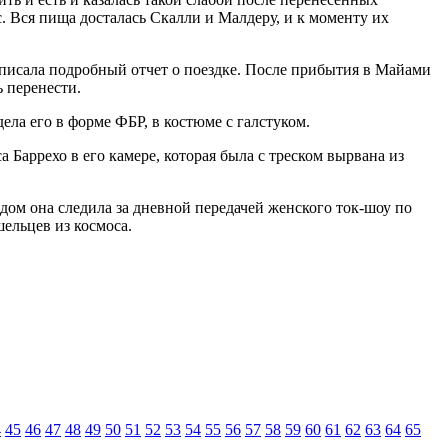
с. Вся пища досталась Скалли и Малдеру, и к моменту их
 писала подробный отчет о поездке. После прибытия в Майами
ь перенести.
ела его в форме ФБР, в костюме с галстуком.
 Баррехо в его камере, которая была с треском вырвана из
дом она следила за дневной передачей женского ток-шоу по
ельцев из космоса.
4
45
46
47
48
49
50
51
52
53
54
55
56
57
58
59
60
61
62
63
64
65