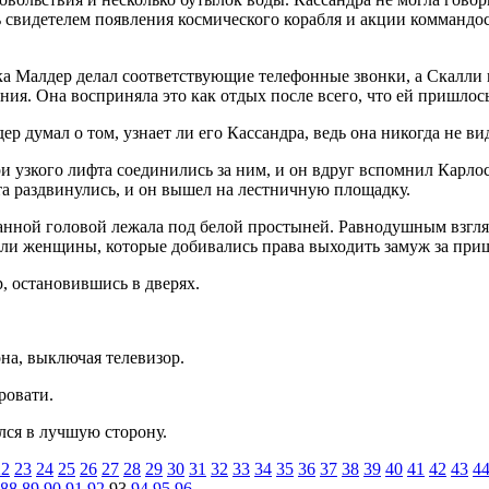
ь свидетелем появления кос­мического корабля и акции коммандо
а Малдер делал соответст­вующие телефонные звонки, а Скалли
ния. Она восприняла это как отдых после всего, что ей пришлос
 думал о том, узнает ли его Кассандра, ведь она никогда не вид
 узкого лифта соединились за ним, и он вдруг вспомнил Карлоса
фта раздвинулись, и он вышел на лестничную площадку.
ванной головой лежала под белой простыней. Равнодушным взгля
ыли женщины, которые доби­вались права выходить замуж за приш
 остановившись в две­рях.
она, выключая телевизор.
ровати.
ся в лучшую сторону.
22
23
24
25
26
27
28
29
30
31
32
33
34
35
36
37
38
39
40
41
42
43
4
88
89
90
91
92
93
94
95
96