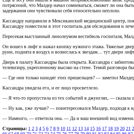
потрясений, что Малдер начал сомневаться, сможет ли она быт
задержания они чувствовали себя относи­тельно неплохо.
Кассандру направили в Мексиканский меди­цинский центр, пок
Кассандру поместили в этот госпиталь для обследования и лече
Пересекая выстланный линолеумом вести­бюль госпиталя, Малдер
Он вошел в лифт и нажал кнопку нужного этажа. Тяжелые двери
руин, поднята в воздух и вознеслась к звездам… тут двери ли
Дверь в палату Кассандры была открыта. Кассандра с забинто
телевизору, укрепленному высоко на стене. Темой разговора б
— Где они только находят этих пришель­цев? — заметил Малдер,
Кассандра увидела его, и ее лицо просветлело.
— Я что-то пропустила из тех событий в джунглях, — сказала 
— Ну как, уже лучше? — поинтересовался Малдер, подходя к к
— Намного, — ответила она. — Да и ваш внешний вид изменил
Страницы:
1
2
3
4
5
6
7
8
9
10
11
12
13
14
15
16
17
18
19
20
21
66
67
68
69
70
71
72
73
74
75
76
77
78
79
80
81
82
83
84
85
86
87