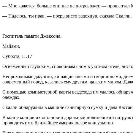
— Мне кажется, больше они нас не потрево­жат, — прошептал 
— Надеюсь, ты прав, — прерывисто вздох­нув, сказала Скалли. 
Госпиталь памяти Джексона.
Майами.
Суббота, 11.17
Освеженный глубоким, спокойным сном в уютном отеле, чисто 
Непроходимые джунгли, кишащие змеями и скорпионами, днем 
современный город, казались ему другим, дале­ким миром. Даже
С помощью компьютерной карты вездехода им удалось обнаружи
одеждах.
Скалли обнаружила в машине санитарную сумку и дала Кассанд
В конце концов их остановил дорожный по­лицейский патруль и
проводить их в ближайшее американское кон­сульство.
Еще в лесу они нашли в машине неприкос­новенный запас продов