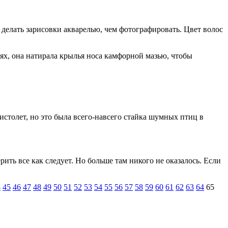
делать зарисовки акварелью, чем фотографировать. Цвет волос
ях, она на­тирала крылья носа камфорной мазью, чтобы
столет, но это была всего-навсего стайка шумных птиц в
рить все как следует. Но больше там никого не оказалось. Если
4
45
46
47
48
49
50
51
52
53
54
55
56
57
58
59
60
61
62
63
64
65