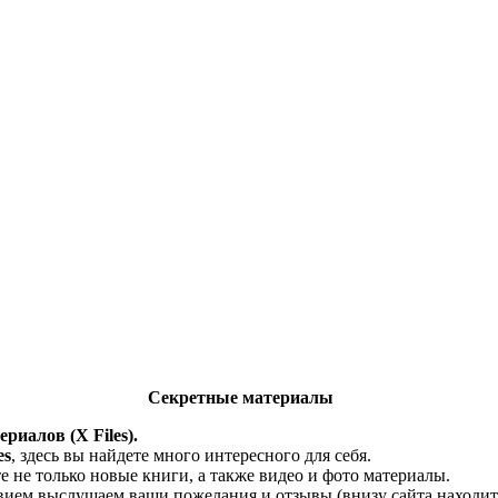
Секретные материалы
риалов (X Files).
es
, здесь вы найдете много интересного для себя.
 не только новые книги, а также видео и фото материалы.
твием выслушаем ваши пожелания и отзывы (внизу сайта находитс