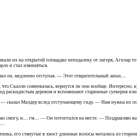
вали их на открытой пло­щадке неподалеку от лагеря, Агилар то
рло и стал извиняться.
азал он, медленно отсту­пая. — Этот отвратительный запах…
 что Скалли сомневалась, вернутся ли они вообще. Интересно, ку
ь под раскидистым деревом и вспоминают старинные суеверия или
 — сказал Малдер вслед отсту­пающему гиду. — Нам нужна их п
лько смогу, и… гм… — Он потоптался на месте. — Поздравляю вас
ом…
отника, его стянутые в хвост длинные волосы мотались из сторон