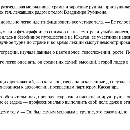
, разглядывая молчаливые храмы и заросшие руины, прислушиваяс
ех тел, лежавших рядом с телом Владимира Рубикона.
довольно легко идентифицировать все четыре тела. — Ее голос з
бумаги и фотографии: со снимков на нее смотрели улыбающиеся, 
илась в безобидное путеше­ствие на Юкатан, ее участники наде
чное турне по стране и во время лекций смогут демонстрирова
тографии, изучала данные о цвете волос, телосложении, росте. П
 легко опознать, он среди них самый высокий, второй лидер в 
щих достижений, — сказал он, глядя на искаженные до неузнава
призванием к археологии, прекрасным партнером Кассандры.
х обстоятельствах, проводя вскрытие и идентифицируя трупы, о
 ее задача — професси­онально выполнить свой долг, даже в эт
ему телу. — Он был самым молодым в группе, это сразу видно.