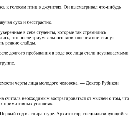
ь к го­лосам птиц в джунглях. Он высматривал что-ни­будь
вучал сухо и бесстрастно.
уверен­ные в себе студенты, которые так стремились
ялись, что после триумфального возвращения они станут
ть редкие слайды.
осле долгого пребывания в воде все лица стали неузнаваемыми.
группе.
емости черты лица молодого человека. — Доктор Руби­кон
на считала необходимым абстрагироваться от мыслей о том, что
их при­митивных условиях.
 Первый год в аспирантуре. Архитектор, специализирую­щийся