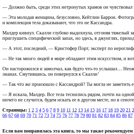
— Должно быть, среди этих нетронутых хра­мов он чувствовал с
— Эта молодая женщина, безусловно, Кейтлин Баррон. Фотогра
и комплекция тела доказывают, что это не Кассандра.
Малдер кивнул. Скалли глубоко выдохнула, отгоняя тяжелый за
приглушить специфический запах, но здесь, в джунглях, приход
— А этот, последний, — Кристофер Порт, эксперт по иероглиф
— Не так много людей в мире обладают этим искусством, и вот
Он насторожился и замолчал, как будто что-то услышал… Неожи
лианах. Смутившись, он повернулся к Скалли’
— Так что же произошло с Кассандрой? Ты могла не заметить е
— Я искала, Малдер. Все тела теснились рядом, почти на одной 
ничего не случится, будем искать ее в другом месте, но в сенот
Страницы:
1
2
3
4
5
6
7
8
9
10
11
12
13
14
15
16
17
18
19
20
21
66
67
68
69
70
71
72
73
74
75
76
77
78
79
80
81
82
83
84
85
86
87
Если вам понравилась эта книга, то мы также рекомендуем