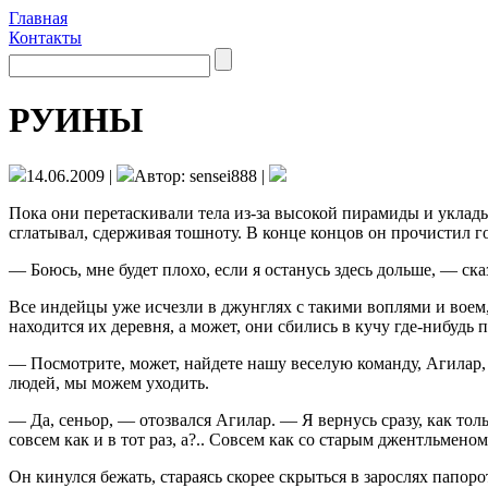
Главная
Контакты
РУИНЫ
14.06.2009 |
Автор: sensei888 |
Пока они перетаскивали тела из-за высокой пирамиды и уклады
сглатывал, сдерживая тошноту. В конце концов он прочистил го
— Боюсь, мне будет плохо, если я останусь здесь дольше, — ск
Все индейцы уже исчезли в джунглях с таки­ми воплями и воем,
находится их деревня, а может, они сбились в кучу где-нибуд
— Посмотрите, может, найдете нашу веселую команду, Агилар,
людей, мы можем уходить.
— Да, сеньор, — отозвался Агилар. — Я вер­нусь сразу, как то
совсем как и в тот раз, а?.. Совсем как со старым джентльмен
Он кинулся бежать, стараясь скорее скрыться в зарослях папор