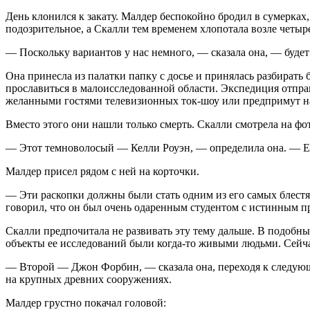
День клонился к закату. Малдер беспокойно бродил в сумерках
подозрительное, а Скалли тем временем хлопотала возле четыр
— Поскольку вариантов у нас немного, — сказала она, — будет 
Она принесла из палатки папку с досье и принялась разбирать 
прославиться в малоисследованной области. Экспедиция отправ
желанными гостями телевизионных ток-шоу или предпримут нау
Вместо этого они нашли только смерть. Скалли смотрела на фо
— Этот темноволосый — Келли Роуэн, — определила она. — Его
Малдер присел рядом с ней на корточки.
— Эти раскопки должны были стать одним из его самых блестя
говорил, что он был очень одаренным сту­дентом с истинным 
Скалли предпочитала не развивать эту тему дальше. В подобны
объекты ее исследований были когда-то живыми людьми. Сейчас
— Второй — Джон Форбин, — сказала она, переходя к следующ
на крупных древних сооружениях.
Малдер грустно покачал головой: