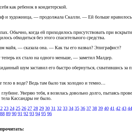
ебя как ребенок в кондитер­ской.
ф и художница, — продол­жала Скалли. — Ей больше нравилось 
пах. Обычно, когда ей при­ходилось присутствовать при вскрыти
илось обходиться без этого спасительного средства.
ам майя, — сказала она. — Как ты его назвал? Эпиграфист?
 теперь их стало на одного меньше, — заметил Малдер.
данный шум заставил его быстро обернуться, схватившись за пи
е тело в воде? Ведь там было так холодно и темно…
глубине. Уверяю тебя, я возилась довольно долго, пытаясь прове
е тела Кассандры не было.
22
23
24
25
26
27
28
29
30
31
32
33
34
35
36
37
38
39
40
41
42
43
4
88
89
90
91
92
93
94
95
96
 прочитать: