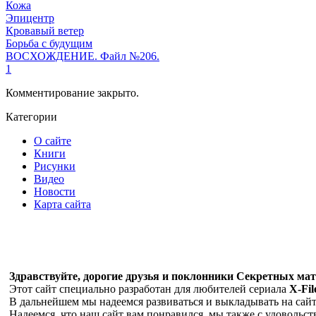
Кожа
Эпицентр
Кровавый ветер
Борьба с будущим
ВОСХОЖДЕНИЕ. Файл №206.
1
Комментирование закрыто.
Категории
О сайте
Книги
Рисунки
Видео
Новости
Карта сайта
Здравствуйте, дорогие друзья и поклонники Секретных мате
Этот сайт специально разработан для любителей сериала
X-Fil
В дальнейшем мы надеемся развиваться и выкладывать на сайте
Надеемся, что наш сайт вам понравился, мы также с удовольс