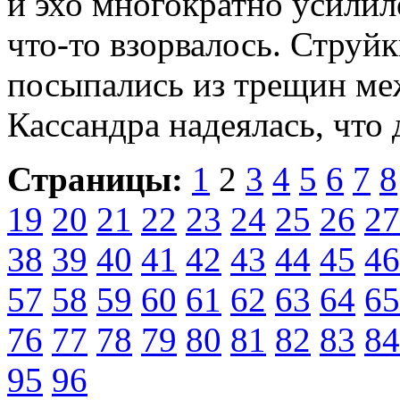
и эхо многократно усилило
что-то взорвалось. Струй
посыпались из трещин ме
Кассандра надеялась, что 
Страницы:
1
2
3
4
5
6
7
8
19
20
21
22
23
24
25
26
27
38
39
40
41
42
43
44
45
46
57
58
59
60
61
62
63
64
65
76
77
78
79
80
81
82
83
84
95
96