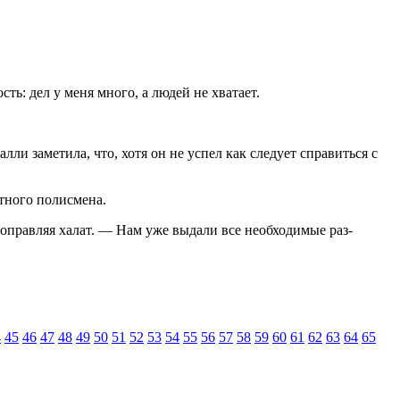
ь: дел у меня много, а людей не хватает.
и заме­тила, что, хотя он не успел как следует справить­ся с
отного полисмена.
оправляя халат. — Нам уже выдали все необходимые раз­
4
45
46
47
48
49
50
51
52
53
54
55
56
57
58
59
60
61
62
63
64
65