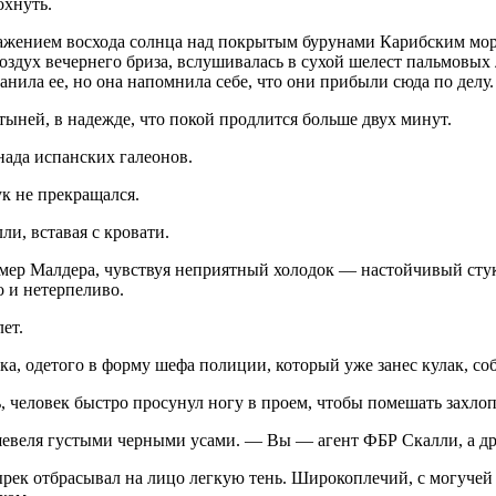
охнуть.
ражением восхода солнца над покрытым бурунами Карибским морем
здух вечернего бриза, вслушива­лась в сухой шелест пальмовых
нила ее, но она напомнила себе, что они прибыли сюда по делу.
тыней, в надежде, что покой продлится больше двух минут.
ада испанских галеонов.
ук не прекращался.
ли, вставая с кровати.
мер Малдера, чувствуя не­приятный холодок — настойчивый стук
о и нетерпеливо.
ет.
ка, одетого в форму шефа полиции, который уже занес кулак, соб
, человек быстро просунул ногу в проем, чтобы помешать захлоп
, шевеля густыми черными усами. — Вы — агент ФБР Скалли, а д
зырек отбрасывал на лицо легкую тень. Широкоплечий, с могуч