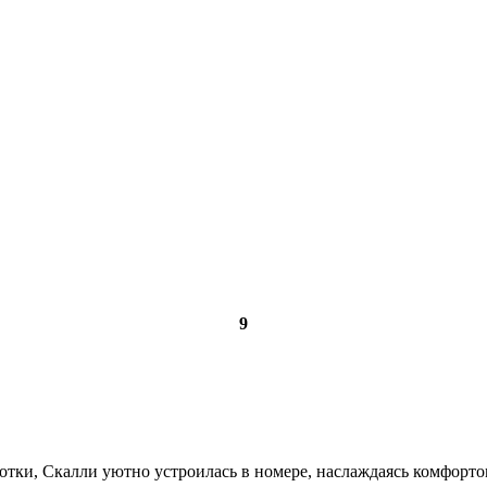
9
тки, Скалли уютно устрои­лась в номере, наслаждаясь комфортом