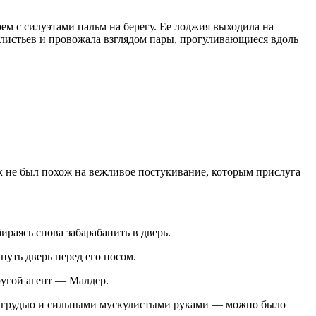
 с силуэ­тами пальм на берегу. Ее лоджия выходила на
 листьев и прово­жала взглядом пары, прогуливающиеся вдоль
 не был похож на вежливое постукивание, которым при­слуга
ираясь снова забарабанить в дверь.
нуть дверь перед его носом.
ругой агент — Малдер.
ей грудью и сильными мускулистыми руками — можно было