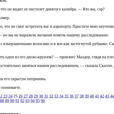
ком.
то он видит ее пистолет девятого калибра. — Кто вы, сэр?
номер.
то не смог встретить вас в аэропорту. Простите мою неучтивост
 — но вы не выразили желания помочь нашему расследованию.
 взъерошенными волосами и в кое-как застегнутой рубашке. Скалл
ть один из его диско-круизов? — произнес Малдер, глядя на пл
стоятельно заняться нашим расследованием, — сказала Скалли, 
ла его скрытую неприязнь.
е понимаете.
22
23
24
25
26
27
28
29
30
31
32
33
34
35
36
37
38
39
40
41
42
43
4
88
89
90
91
92
93
94
95
96
 прочитать: