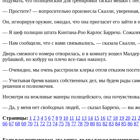
подумать, что полицейский для трениров­ки таскал мешки с пес
— Простите? — вопросительно произнесла Скалли, уверенная, ч
Он, игнорируя оружие, ожидал, что она при­гласит его зайти в 
— Я шеф полиции штата Кинтана-Роо Карлос Баррехо. Сожалею, ч
— Нам сообщили, что с вами связывались, — сказала Скалли,
Дверь смежного номера отворилась, и в ком­нату вошел Малдер с
рубашкой, но кобуру на плечо все-таки накинул.
— Очевидно, мы очень расстроили клерка отеля отказом посети
— Учитывая бремя ваших собственных дел, мы будем рады само
решения и полномочия.
Несмотря на вежливые манеры полицейско­го, она почувствова
— Да, у меня нет свободных людей, — сказал Баррехо, — вы ж
Страницы:
1
2
3
4
5
6
7
8
9
10
11
12
13
14
15
16
17
18
19
20
21
66
67
68
69
70
71
72
73
74
75
76
77
78
79
80
81
82
83
84
85
86
87
Если вам понравилась эта книга, то мы также рекомендуем