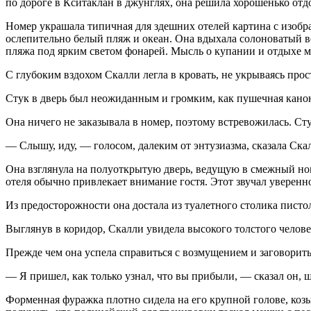
по дороге в Кситаклан в джунглях, она решила хорошенько отд
Номер украшала типичная для здешних оте­лей картина с изоб
ослепительно белый пляж и океан. Она вдыхала солоноватый во
пляжа под ярким светом фонарей. Мысль о купании и отдыхе ма
С глубоким вздохом Скалли легла в кровать, не укрываясь прос
Стук в дверь был неожиданным и громким, как пушечная канон
Она ничего не заказывала в номер, поэтому встревожилась. Ст
— Слышу, иду, — голосом, далеким от энту­зиазма, сказала Скал
Она взглянула на полуоткрытую дверь, веду­щую в смежный но
отеля обычно привлекает внимание гостя. Этот звучал уверенн
Из предосторожности она достала из туалет­ного столика пистол
Выглянув в коридор, Скалли увидела высоко­го толстого челове
Прежде чем она успела справиться с возму­щением и заговорить
— Я пришел, как только узнал, что вы при­были, — сказал он
Форменная фуражка плотно сидела на его крупной голове, ко