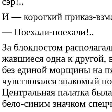
сэр!..
И — короткий приказ-взм
— Поехали-поехали!..
За блокпостом располагали
жавшиеся одна к другой, в
без единой морщины на пя
чувствовался знакомый по
Центральная па­латка был
бело-синим значком спецч