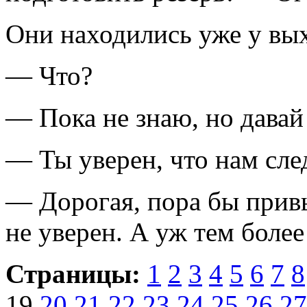
Они находились уже у вы
— Что?
— Пока не знаю, но давай
— Ты уверен, что нам след
— Дорогая, пора бы привык
не уверен. А уж тем более
Страницы:
1
2
3
4
5
6
7
8
19
20
21
22
23
24
25
26
27