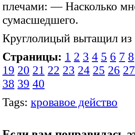
плечами: — Насколько мне
сумасшедшего.
Круглолицый вытащил из 
Страницы:
1
2
3
4
5
6
7
8
19
20
21
22
23
24
25
26
27
38
39
40
Tags:
кровавое действо
Если вам понравилась э