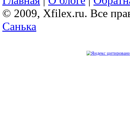
Главная
|
О блоге
|
Обратна
© 2009, Xfilex.ru. Все пр
Санька