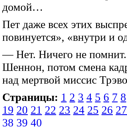
домой…
Пет даже всех этих выспр
повинуется», «внутри и 
— Нет. Ничего не помнит.
Шеннон, потом смена кадр
над мертвой миссис Трэво
Страницы:
1
2
3
4
5
6
7
8
19
20
21
22
23
24
25
26
27
38
39
40