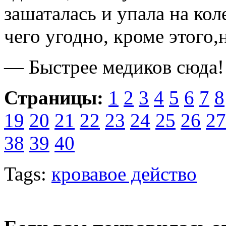
зашаталась и упала на ко
чего угодно, кроме этого,
— Быстрее медиков сюда!
Страницы:
1
2
3
4
5
6
7
8
19
20
21
22
23
24
25
26
27
38
39
40
Tags:
кровавое действо