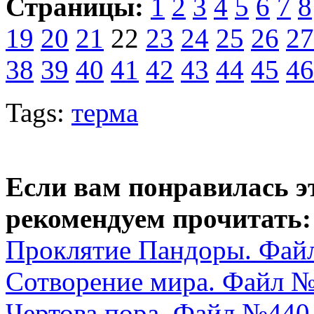
Страницы:
1
2
3
4
5
6
7
8
19
20
21
22
23
24
25
26
27
38
39
40
41
42
43
44
45
46
Tags:
терма
Если вам понравилась э
рекомендуем прочитать:
Проклятие Пандоры. Фай
Сотворение мира. Файл № 
Чертова пора. Файл №440