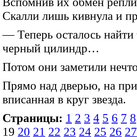
Вспомнив их обмен реплик
Скалли лишь кивнула и п
— Теперь осталось найти 
черный цилиндр…
Потом они заметили нечто
Прямо над дверью, на при
вписанная в круг звезда.
Страницы:
1
2
3
4
5
6
7
8
19
20
21
22
23
24
25
26
27