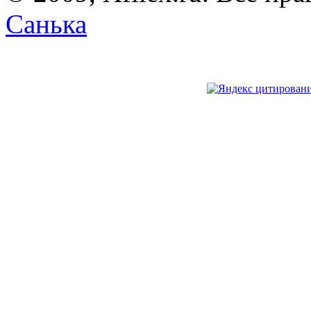
Санька