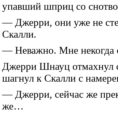
упавший шприц со снотвор
— Джерри, они уже не ст
Скалли.
— Неважно. Мне некогда с
Джерри Шнауц отмахнул с
шагнул к Скалли с намере
— Джерри, сейчас же прек
же…