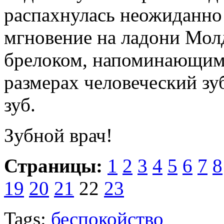
распахнулась неожиданно 
мгновение на ладони Мол
брелоком, напоминающим 
размерах человеческий зу
зуб.
Зубной врач!
Страницы:
1
2
3
4
5
6
7
8
19
20
21
22
23
Tags:
беспокойство