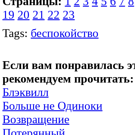
Страницы:
1
2
3
4
5
6
7
8
19
20
21
22
23
Tags:
беспокойство
Если вам понравилась э
рекомендуем прочитать:
Блэквилл
Больше не Одиноки
Возвращение
Потерянный