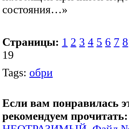
состояния…»
Страницы:
1
2
3
4
5
6
7
8
19
Tags:
обри
Если вам понравилась э
рекомендуем прочитать:
НЕОТРАЗИМЫЙ. Файл №