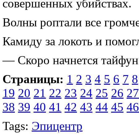
совершенных убийствах.
Волны роптали все громче
Камиду за локоть и помог
— Скоро начнется тайфун.
Страницы:
1
2
3
4
5
6
7
8
19
20
21
22
23
24
25
26
27
38
39
40
41
42
43
44
45
46
Tags:
Эпицентр