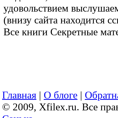
удовольствием выслушае
(внизу сайта находится сс
Все книги Секретные ма
Главная
|
О блоге
|
Обратна
© 2009, Xfilex.ru. Все пр