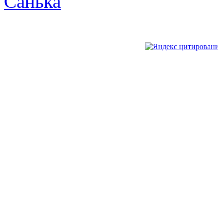
Санька