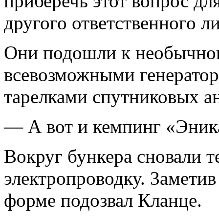
приберечь этот вопрос дл
другого ответст­венного л
Они подошли к необычног
всевозможными генератор
тарелками спутниковых а
— А вот и кемпинг «Эник
Вокруг бункера сновали т
электропроводку. 3аметив
форме подозвал Кланце.