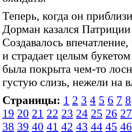
Теперь, когда он приблизи
Дорман казался Патриции
Создавалось впечатление, 
и страдает целым букетом
была покрыта чем-то лос­
густую слизь, неже­ли на 
Страницы:
1
2
3
4
5
6
7
8
19
20
21
22
23
24
25
26
27
38
39
40
41
42
43
44
45
46