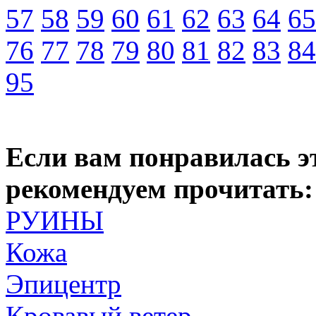
57
58
59
60
61
62
63
64
65
76
77
78
79
80
81
82
83
84
95
Если вам понравилась э
рекомендуем прочитать:
РУИНЫ
Кожа
Эпицентр
Кровавый ветер