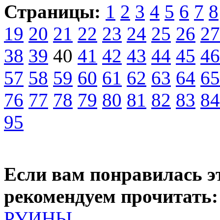
Страницы:
1
2
3
4
5
6
7
8
19
20
21
22
23
24
25
26
27
38
39
40
41
42
43
44
45
46
57
58
59
60
61
62
63
64
65
76
77
78
79
80
81
82
83
84
95
Если вам понравилась э
рекомендуем прочитать:
РУИНЫ