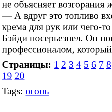
не объясняет возгорания 
— А вдруг это топливо вх
крема для рук или чего-то
Бэйди посерьезнел. Он пон
профессионалом, который
Страницы:
1
2
3
4
5
6
7
8
19
20
Tags:
огонь