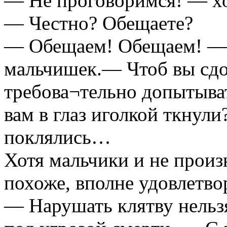
— Не проговоримся! — хо
— Честно? Обещаете?
— Обещаем! Обещаем! — 
мальчишек.— Чтоб вы сд
требова¬тельно допытыва
вам в глаз иголкой ткнул
поклялись…
Хотя мальчики и не произ
похоже, вполне удовлетво
— Нарушать клятву нельзя