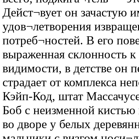
Дейст¬вует он зачастую и
удов¬летворения извраще
потреб¬ностей. В его пов
выраженная склонность к
видимости, в детстве он 
страдает от комплекса н
Кэйп-Код, штат Массачусе
Боб с неизменной кистью
во дворе у белых деревян
мальчики с визгом носи¬л