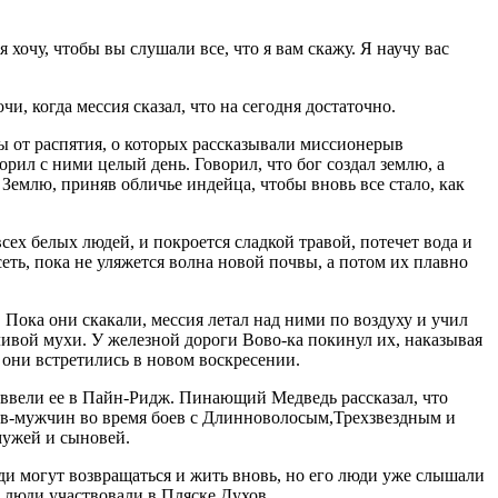
 хочу, чтобы вы слушали все, что я вам скажу. Я научу вас
и, когда мессия сказал, что на сегодня достаточно.
 от распятия, о которых рассказывали миссионерыв
рил с ними целый день. Говорил, что бог создал землю, а
 Землю, приняв обличье индейца, чтобы вновь все стало, как
всех белых людей, и покроется сладкой травой, потечет вода и
еть, пока не уляжется волна новой почвы, а потом их плавно
 Пока они скакали, мессия летал над ними по воздуху и учил
дливой мухи. У железной дороги Вово-ка покинул их, наказывая
 они встретились в новом воскресении.
я ввели ее в Пайн-Ридж. Пинающий Медведь рассказал, что
ов-мужчин во время боев с Длинноволосым,Трехзвездным и
мужей и сыновей.
и могут возвращаться и жить вновь, но его люди уже слышали
о люди участвовали в Пляске Духов.