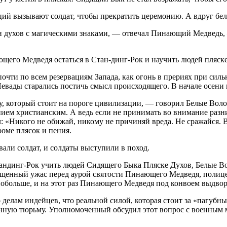
ий вызывают солдат, чтобы прекратить церемонию. А вдруг белы
духов с магическими знаками, — отвечал Пинающий Медведь, —
его Медведя остаться в Стан-динг-Рок и научить людей пляске
очти по всем резервациям Запада, как огонь в прериях при сил
евады старались постичь смысл происходящего. В начале осени
у, который стоит на пороге цивилизации, — говорил Белые Вол
ием христианским. А ведь если не принимать во внимание разни
 «Никого не обижай, никому не причиняй вреда. Не сражайся. В
роме плясок и пения.
вали солдат, и солдаты выступили в поход.
андинг-Рок учить людей Сидящего Быка Пляске Духов, Белые В
ященный ужас перед аурой святости Пинающего Медведя, полице
побольше, и на этот раз Пинающего Медведя под конвоем выдвор
лам индейцев, что реальной силой, которая стоит за «пагубны
оенную тюрьму. Уполномоченный обсудил этот вопрос с военным 