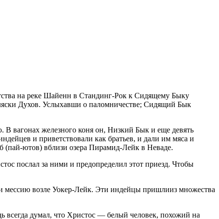
гентства на реке Шайенн в Стандинг-Рок к Сидящему Быку
Пляски Духов. Услыхавши о паломничестве; Сидящий Бык
. В вагонах железного коня он, Низкий Бык и еще девять
 индейцев и приветствовали как братьев, и дали им мяса и
ыб (пай-ютов) вблизи озера Пирамид-Лейк в Неваде.
стос послал за ними и предопределил этот приезд. Чтобы
ли мессию возле Уокер-Лейк. Эти индейцы пришлииз множества
ь всегда думал, что Христос — белый человек, похожий на