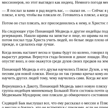
миссионеров, но этот выглядел как индеец. Немного погодя мес
— Я послал за вами и рад видеть вас, — сказал он. — Сейчас я 
пляске, я хочу, чтобы вы плясали ее. Готовьтесь к пляске, а когд
Потом он стал плясать, все присоединились к нему, и Христос п
На следующее утро Пинающий Медведь и другие индейцы подош
резервациях. Нашли шрамы на запястье и лице, но шрамы на ног
потом послал туда Христа учить людей, но белые люди плохо об
прежде, и сделалось еще лучше.
Когда вновь настанет весна и травы будут по колено, говорил п
вырастут деревья. Вернутся стада бизонов и дикие лошади. Ин
опустят вниз, и они окажутся среди духов своих предков на зем
Пинающий Медведь и его друзья научились Пляске Духов, а чере
песням для новой пляски. Иногда он так громко кричал кому-ни
научить других людей тому, чему научились сами. Когда же кон
Вернувшись в Дакоту, Пинающий Медведь завел новую пляску в
группа индейцев миннеконьоу Большой Ноги состояла почти 
Медвежьим Мундиром; они плясали до обморочного состояния
Сидящий Бык выслушал все, что ему рассказал о мессии и Пля
о мессии и боялись, что не встретятся с предками, если не при