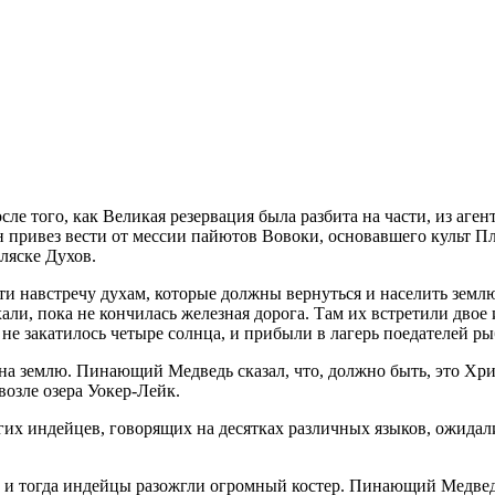
осле того, как Великая резервация была разбита на части, из а
 привез вести от мессии пайютов Вовоки, основавшего культ 
ляске Духов.
и навстречу духам, которые должны вернуться и населить землю
хали, пока не кончилась железная дорога. Там их встретили двое
 не закатилось четыре солнца, и прибыли в лагерь поедателей р
 на землю. Пинающий Медведь сказал, что, должно быть, это Хри
возле озера Уокер-Лейк.
угих индейцев, говорящих на десятках различных языков, ожида
, и тогда индейцы разожгли огромный костер. Пинающий Медвед