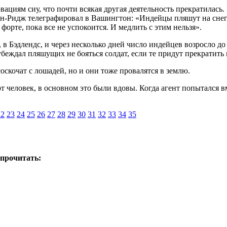
вациям сиу, что почти всякая другая деятельность прекратилась.
йн-Ридж телеграфировал в Вашингтон: «Индейцы пляшут на сне
форте, пока все не успокоится. И медлить с этим нельзя».
 Бэдлендс, и через несколько дней число индейцев возросло до
убеждал пляшущих не бояться солдат, если те придут прекратить
скочат с лошадей, но и они тоже провалятся в землю.
 человек, в основном это были вдовы. Когда агент попытался в
22
23
24
25
26
27
28
29
30
31
32
33
34
35
 прочитать: