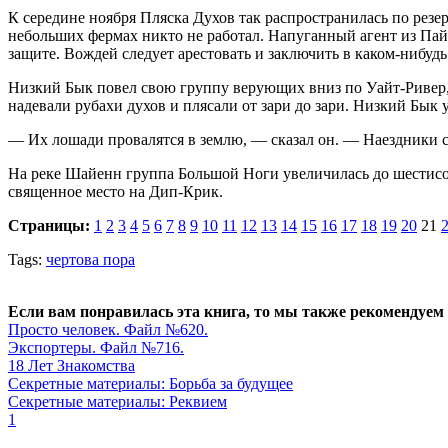
К середине ноября Пляска Духов так распространилась по резер
небольших фермах никто не работал. Напуганный агент из Па
защите. Вождей следует арестовать и заключить в каком-нибудь 
Низкий Бык повел свою группу верующих вниз по Уайт-Ривер, в
надевали рубахи духов и плясали от зари до зари. Низкий Бык 
— Их лошади провалятся в землю, — сказал он. — Наездники со
На реке Шайенн группа Большой Ноги увеличилась до шестисот
священное место на Дип-Крик.
Страницы:
1
2
3
4
5
6
7
8
9
10
11
12
13
14
15
16
17
18
19
20
21
Tags:
чертова пора
Если вам понравилась эта книга, то мы также рекомендуем
Просто человек. Файл №620.
Экспортеры. Файл №716.
18 Лет Знакомства
Секретные материалы: Борьба за будущее
Секретные материалы: Реквием
1