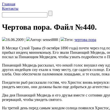
Главная
Контакты
Чертова пора. Файл №440.
16.06.2009 |
Автор: sensei888 |
Теги:
чертова пора
В Месяце Сухой Травы (9 октября 1890 года) почти через год п
прибыл индеец миннеконьоу. Его звали Пинающий Медведь, он
послал за Пинающим Медведем, чтобы узнать подробности о П
Пинающий Медведь рассказал, что некий голос внушил ему идт
других индейцев сиу ехали к тому месту, где садится солнце. Е
хлеба. Они обеспечили паломников лошадьми, и те ехали, пока
Поедатели рыб рассказали гостям, что Христос вновь вернулся
увидеть мессию, они должны были еще добраться до агентства 
Два дня Пинающий Медведь и его друзья вместе с сотнями др
резерваций, чтобы увидеть святого.
На третий день перед самым заходом солнца появился Христос