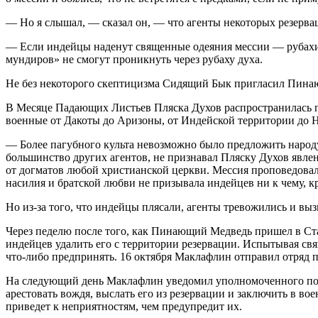
— Но я слышал, — сказал он, — что агенты некоторых резервац
— Если индейцы наденут священные одеяния мессии — рубахи 
мундиров» не смогут проникнуть через рубаху духа.
Не без некоторого скептицизма Сидящий Бык пригласил Пинающ
В Месяце Падающих Листьев Пляска Духов распространилась п
военные от Дакоты до Аризоны, от Индейской территории до Н
— Более пагубного культа невозможно было предложить народ
большинство других агентов, не признавал Пляску Духов явлен
от догматов любой христианской церкви. Мессия проповедовал:
насилия и братской любви не призывала индейцев ни к чему, к
Но из-за того, что индейцы плясали, агенты тревожились и выз
Через педелю после того, как Пинающий Медведь пришел в Ст
индейцев удалить его с территории резервации. Испытывая св
что-либо предпринять. 16 октября Маклафлин отправил отряд 
На следующий день Маклафлин уведомил уполномоченного по де
арестовать вождя, выслать его из резервации и заключить в в
приведет к неприятностям, чем предупредит их.