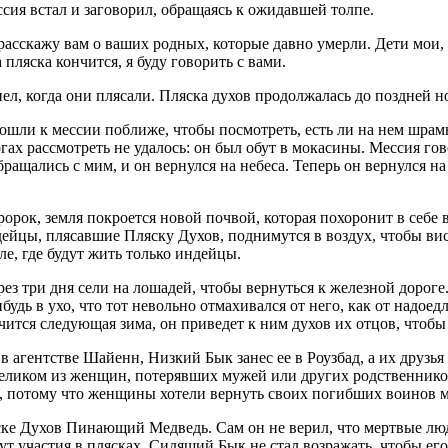
сия встал и заговорил, обращаясь к ожидавшей толпе.
расскажу вам о ваших родных, которые давно умерли. Дети мои, я
а пляска кончится, я буду говорить с вами.
ел, когда они плясали. Пляска духов продолжалась до поздней ноч
ли к мессии поближе, чтобы посмотреть, есть ли на нем шрамы
ах рассмотреть не удалось: он был обут в мокасины. Мессия гово
ращались с мим, и он вернулся на небеса. Теперь он вернулся на
ророк, земля покроется новой почвой, которая похоронит в себе 
дейцы, плясавшие Пляску Духов, поднимутся в воздух, чтобы вис
ле, где будут жить только индейцы.
з три дня сели на лошадей, чтобы вернуться к железной дороге.
будь в ухо, что тот невольно отмахивался от него, как от надое
чится следующая зима, он приведет к ним духов их отцов, чтобы
 агентстве Шайенн, Низкий Бык занес ее в Роузбад, а их друзь
целиком из женщин, потерявших мужей или других родственник
, потому что женщины хотели вернуть своих погибших воинов 
ске Духов Пинающий Медведь. Сам он не верил, что мертвые люд
мут участия в плясках. Сидящий Бык не стал возражать, чтобы ег