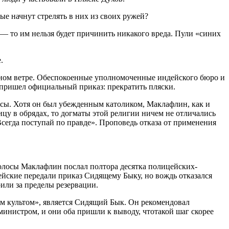
е начнут стрелять в них из своих ружей?
 то им нельзя будет причинить никакого вреда. Пули «синих
.
ьном ветре. Обеспокоенные уполномоченные индейского бюро и
 пришел официальный приказ: прекратить пляски.
осы. Хотя он был убежденным католиком, Маклафлин, как и
цу в обрядах, то догматы этой религии ничем не отличались
сегда поступай по правде». Проповедь отказа от применения
олосы Маклафлин послал полтора десятка полицейских-
йские передали приказ Сидящему Быку, но вождь отказался
или за пределы резервации.
м культом», является Сидящий Бык. Он рекомендовал
министром, и они оба пришли к выводу, чтотакой шаг скорее