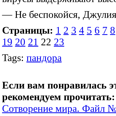
— Не беспокойся, Джулия,
Страницы:
1
2
3
4
5
6
7
8
19
20
21
22
23
Tags:
пандора
Если вам понравилась э
рекомендуем прочитать:
Сотворение мира. Файл № 