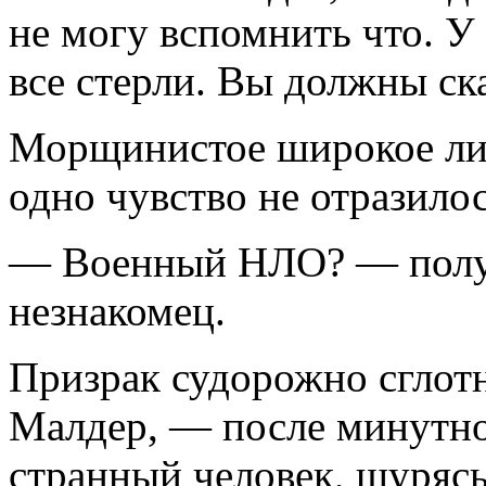
не могу вспомнить что. У
все стерли. Вы долж­ны ск
Морщинистое широкое лиц
одно чувство не отразилос
— Военный НЛО? — полуу
незнакомец.
Призрак судорожно сглот
Малдер, — после минутно
странный человек, щурясь