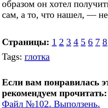
образом он хотел получить
сам, а то, что нашел, — н
Страницы:
1
2
3
4
5
6
7
8
Tags:
глотка
Если вам понравилась э
рекомендуем прочитать:
Файл №102. Выползень.