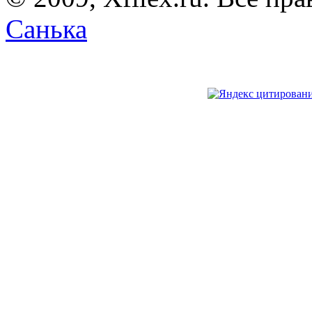
Санька