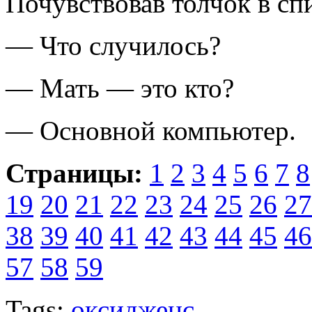
Почувствовав толчок в сп
— Что случилось?
— Мать — это кто?
— Основной компьютер.
Страницы:
1
2
3
4
5
6
7
8
19
20
21
22
23
24
25
26
27
38
39
40
41
42
43
44
45
46
57
58
59
Tags:
оксидженс