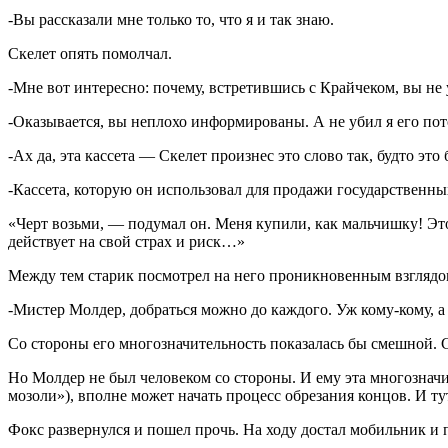
-Вы рассказали мне только то, что я и так знаю.
Скелет опять помолчал.
-Мне вот интересно: почему, встретившись с Крайчеком, вы не 
-Оказывается, вы неплохо информированы. А не убил я его пото
-Ах да, эта кассета — Скелет произнес это слово так, будто это
-Кассета, которую он использовал для продажи государственных
«Черт возьми, — подумал он. Меня купили, как мальчишку! Эт
действует на свой страх и риск…»
Между тем старик посмотрел на него проникновенным взглядом
-Мистер Молдер, добраться можно до каждого. Уж кому-кому, а
Со стороны его многозначительность показалась бы смешной.
Но Молдер не был человеком со стороны. И ему эта многозначит
мозоли»), вполне может начать процесс обрезания концов. И тут
Фокс развернулся и пошел прочь. На ходу достал мобильник и