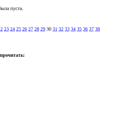
была пуста.
22
23
24
25
26
27
28
29
30
31
32
33
34
35
36
37
38
 прочитать: