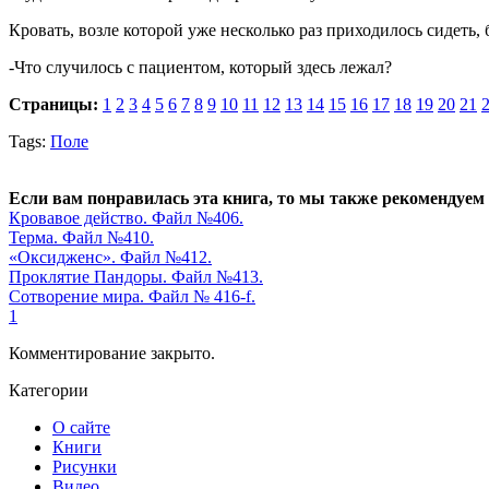
Кровать, возле которой уже несколько раз приходилось сидеть, 
-Что случилось с пациентом, который здесь лежал?
Страницы:
1
2
3
4
5
6
7
8
9
10
11
12
13
14
15
16
17
18
19
20
21
Tags:
Поле
Если вам понравилась эта книга, то мы также рекомендуем
Кровавое действо. Файл №406.
Терма. Файл №410.
«Оксидженс». Файл №412.
Проклятие Пандоры. Файл №413.
Сотворение мира. Файл № 416-f.
1
Комментирование закрыто.
Категории
О сайте
Книги
Рисунки
Видео