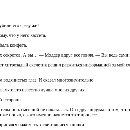
убили его сразу же?
му, что у него кассета.
 была конфета.
 секретов. А вы… — Молдер вдруг все понял. — Вы ведь сами не 
от хитрозадый скелетик решил разжиться информацией за мой сч
 водянистых глаз. И сказал многозначительно:
 вам-то это известно лучше многих других.
 Со стороны…
ельность смешной не показалась. Он вдруг подумал о том, что т
 же понял, с кого именно начнется этот процесс.
 принялся нажимать засветившиеся кнопки.