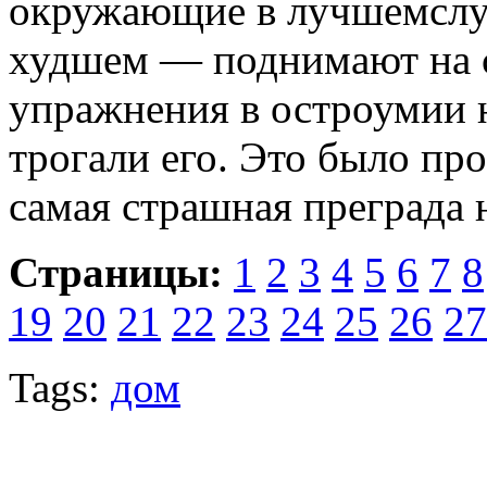
окружающие в лучшемслуч
худшем — поднимают на с
упражнения в остроумии н
трогали его. Это было пр
самая страшная преграда 
Страницы:
1
2
3
4
5
6
7
8
19
20
21
22
23
24
25
26
27
Tags:
дом