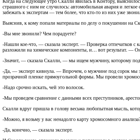
Когда на следующее утро Скалли явилась в Контору, выяснилос
страшного с ним не случилось: автомобильная авария и легкое 
забежать к экспертам — тем более, что кто-то из них уже звони
Выяснив, к кому попали материалы по делу о покушении на Ск
-Вы мне звонили? Чем порадуете?
-Нашли кое-что, — сказала эксперт. — Проверка отпечатков с
разложили на химические компоненты, и… вот результат. — Он
-Значит, — сказала Скалли, — мы ищем мужчину, которому под 
-Да, — эксперт кивнула. — Впрочем, о мужчине под сорок мы зн
прозрачной пленке прямоугольной формы. Мы провели хромосом
-Надо срочно искать, чей это волосок.
-Мы проведем сравнение с данными всех преступников, аресто
Скалли вдруг пришла в голову весьма любопытная мысль, кот
-Можно, я возьму у вас ненадолго карту хромосомного анализа
-Да, конечно, — сказала эксперт.