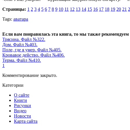
Страницы:
1
2
3
4
5
6
7
8
9
10
11
12
13
14
15
16
17
18
19
20
21
Tags:
аватара
Если вам понравилась эта книга, то мы также рекомендуем
Трясина. Файл №322.
Дом. Файл №403.
Поле, где я умер. Файл №405.
Кровавое действо. Файл №406.
Терма. Файл №410.
1
Комментирование закрыто.
Категории
О сайте
Книги
Рисунки
Видео
Новости
Карта сайта