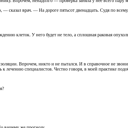
нику. Впрочем, ненадолго — проверка заняла у нее всего пару м
сказал врач. — На дороге пятьсот двенадцать. Судя по всему,
дению клеток. У него будет не тело, а сплошная раковая опухол
изоляции. Впрочем, никто и не пытался. И в справочное не звон
ь к лечению специалистов. Честно говоря, в моей практике под
я?
о вашему же прогнозу.