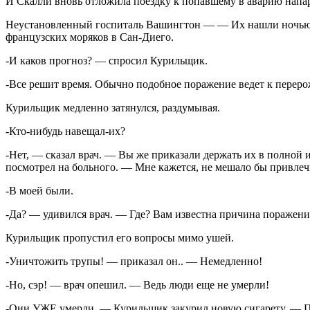
И Скалли вновь отложила поездку к попавшему в аварию напар
Неустановленный госпиталь Вашингтон — — Их нашли ночью, — 
французских моряков в Сан-Диего.
-И каков прогноз? — спросил Курильщик.
-Все решит время. Обычно подобное поражение ведет к перерож
Курильщик медленно затянулся, раздумывая.
-Кто-нибудь навещал-их?
-Нет, — сказал врач. — Вы же приказали держать их в полной 
посмотрел на больного. — Мне кажется, не мешало бы привлеч
-В моей были.
-Да? — удивился врач. — Где? Вам известна причина поражени
Курильщик пропустил его вопросы мимо ушей.
-Уничтожить трупы! — приказал он.. — Немедленно!
-Но, сэр! — врач опешил. — Ведь люди еще не умерли!
-Они УЖЕ умерли. — Курильщик закурил новую сигарету. — П