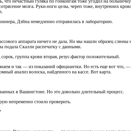
ь, что нечастный гуляка по гонконгам тоже угодил на больничну
сотрясение мозга. Руки-ноги целы, череп тоже, внутренних кров
л.
иннера, Дэйна немедленно отправилась в лабораторию.
 кассового аппарата ничего не дала. Но мы нашли образец слюн
а подала Скалли распечатку с данными.
сорок, группа крови вторая, резус-фактор положительный.
аем и так — из показаний официантки. Но есть еще вот что, — эк
ный анализ волоска, найденного на кассе. Вот карта.
ванных в Вашингтоне. Но это довольно длительный процесс.
орую непременно стоило проверить.
?