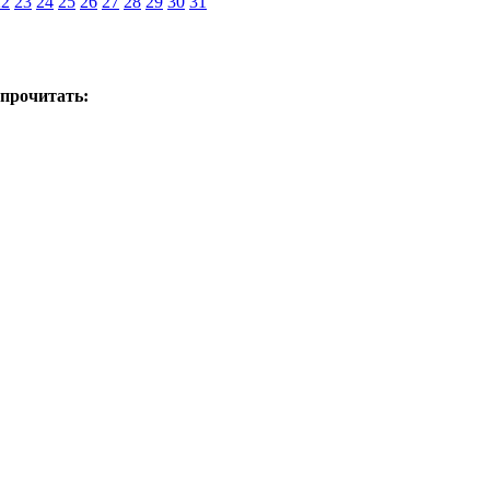
22
23
24
25
26
27
28
29
30
31
 прочитать: