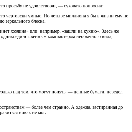
его просьбу не удовлетворят, — суховато попросил:
го чертовски умные. Но четыре миллио­на я бы в жизни ему не
до зеркального блеска.
инет хозяи­на» или, например, «зашли на кухню». Здесь же
с одним-единст-венным компьютером необычного вида,
ько над тем, что могут понять, — ценные бумаги, пере­дел
остранст­вам — более чем странно. А одежда, застиранная до
авиться никак не мог.