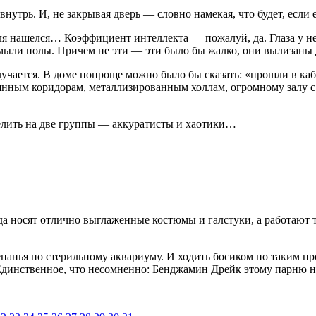
нутрь. И, не закрывая дверь — словно намекая, что будет, если 
я нашелся… Коэффициент интеллекта — пожалуй, да. Гла­за у не
ь мыли полы. Причем не эти — эти было бы жалко, они вылизаны 
учается. В доме попроще мож­но было бы сказать: «прошли в каб
янным коридорам, металлизиро­ванным холлам, огромному залу 
делить на две группы — аккуратисты и хаотики…
осят отлично выглажен­ные костюмы и галстуки, а работают тол
епанья по стерильному аква­риуму. И ходить босиком по таким пр
динственное, что несомнен­но: Бенджамин Дрейк этому парню нр