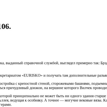
06.
а, выданный справочной служ­бой, выглядел примерно так: Брэ
екретариатом
«EURISKO»
и по­лучать там дополнительные разъя
постройка с крепостной сте­ной, сторожевыми башнями, подъемны
ся причудливый дон­жон, на вершине которого Вилчек проводит
 которой принципиально не может быть ни одного здания старше д
ея, ведущая к особ­няку. А точнее — могучие вековые вязы. Как
герами.