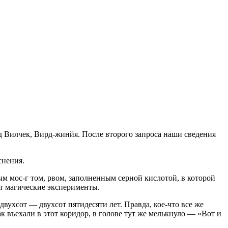
д Вилчек, Вирд-жинйя. После второго запроса наши сведения
снения.
м мос-г том, рвом, заполненным серной кислотой, в ко­торой
 ма­гические эксперименты.
вух­сот — двухсот пятидесяти лет. Правда, кое-что все же
 въехали в этот коридор, в голове тут же мельк­нуло — «Вот и