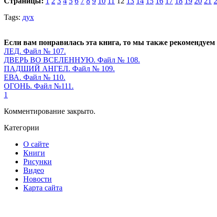
Страницы:
1
2
3
4
5
6
7
8
9
10
11
12
13
14
15
16
17
18
19
20
21
Tags:
дух
Если вам понравилась эта книга, то мы также рекомендуем
ЛЕД. Файл № 107.
ДВЕРЬ ВО ВСЕЛЕННУЮ. Файл № 108.
ПАДШИЙ АНГЕЛ. Файл № 109.
ЕВА. Файл № 110.
ОГОНЬ. Файл №111.
1
Комментирование закрыто.
Категории
О сайте
Книги
Рисунки
Видео
Новости
Карта сайта