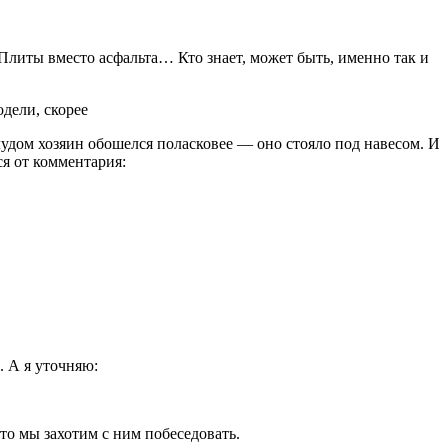
Пли­ты вместо асфальта… Кто знает, может быть, именно так и
дели, скорее
удом хо­зяин обошелся поласковее — оно стояло под на­весом. И
я от комментария:
. А я уточняю:
то мы захотим с ним побеседовать.