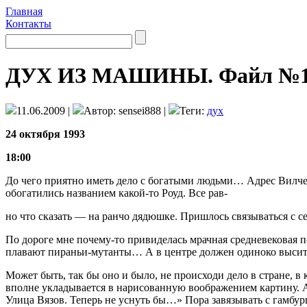
Главная
Контакты
ДУХ ИЗ МАШИНЫ. Файл №1
11.06.2009 |
Автор: sensei888 |
Теги:
дух
24
октября 1993
18:00
До чего приятно иметь дело с богатыми людьми… Адрес Вилчек
обогатились названием какой-то Роуд. Все рав-
но что сказать — на ранчо дядюшке. Пришлось связываться с с
По дороге мне почему-то привиделась мрач­ная средневековая 
плавают пираньи-мутанты… А в центре должен одиноко высить
Может быть, так бы оно и было, не проис­ходи дело в стране, в
вполне укладывается в нарисованную воображением картину. Алл
Улица Вязов. Теперь не уснуть бы…» Пора завязывать с гамбур