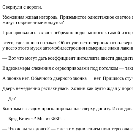
Свернули с дороги.
Ухоженная живая изгородь. Приземистое одноэтажное светлое з
живут современные колдуны?
Припарковались в хвост небрежно подогнан­ного к самой изго
всего, сделанного на заказ. Обогнули нечто черно-красно-свер
у всего этого музея автомобилестро­ения номерные знаки лакон
— Вот что могут дать коэффициент интеллекта двести двадцат
Видеокамеры слежения с сервоприводами под потолком — такие
А звонка нет. Обычного дверного звонка — нет. Пришлось стуч
Дверь немедленно распахнулась. Хозяин как будто ждал у порог
— Да?
Быстрым взглядом просканировал нас сверху донизу. Исследов
— Брэд Вилчек? Мы из ФБР…
— Что ж вы так долго? — с легким удив­лением поинтересовался