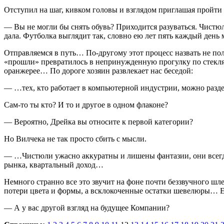
Отступил на шаг, кивком головы и взгля­дом приглашая пройти в
— Вы не могли бы снять обувь? Приходится разуваться. Чистюл
дала. Футболка выгля­дит так, словно ею лет пять каждый ден
Отправляемся в путь… По-другому этот про­цесс назвать не пол
«прошли» превратилось в непринужденную про­гулку по стекл
оранже­рее… По дороге хозяин развлекает нас беседой:
— …тех, кто работает в компьютерной ин­дустрии, можно раз
Сам-то ты кто? И то и другое в одном фла­коне?
— Вероятно, Дрейка вы относите к первой категории?
Но Вилчека не так просто сбить с мысли.
— …Чистюли ужасно аккуратны и лишены фантазии, они всегда н
рынка, квартальный доход…
Немного странно все это звучит на фоне по­чти беззвучного шл
потери цвета и формы, а всклокоченные ос­татки шевелюры… Е
— А у вас другой взгляд на будущее Ком­пании?