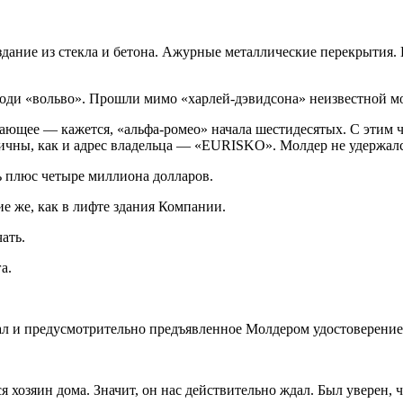
дание из стекла и бето­на. Ажурные металлические перекрытия. 
роди «вольво». Прошли мимо «харлей-дэвидсона» неизвестной мо
кающее — кажется, «альфа-ромео» начала шестидесятых. С этим ч
ичны, как и адрес владельца —
«EURISKO».
Молдер не удержал­с
ь плюс четыре миллиона долларов.
 же, как в лифте здания Ком­пании.
ать.
а.
ал и предусмотрительно предъ­явленное Молдером удостоверение
 хозяин дома. Значит, он нас действительно ждал. Был уверен, ч