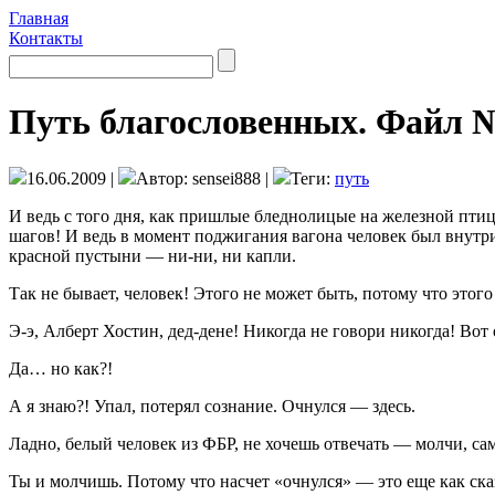
Главная
Контакты
Путь благословенных. Файл 
16.06.2009 |
Автор: sensei888 |
Теги:
путь
И ведь с того дня, как пришлые бледнолицые на железной птиц
шагов! И ведь в момент поджигания вагона человек был внутри,
красной пустыни — ни-ни, ни капли.
Так не бывает, человек! Этого не может быть, потому что этого
Э-э, Алберт Хостин, дед-дене! Никогда не говори никогда! Вот 
Да… но как?!
А я знаю?! Упал, потерял сознание. Очнулся — здесь.
Ладно, белый человек из ФБР, не хочешь отвечать — молчи, са
Ты и молчишь. Потому что насчет «очнулся» — это еще как сказ