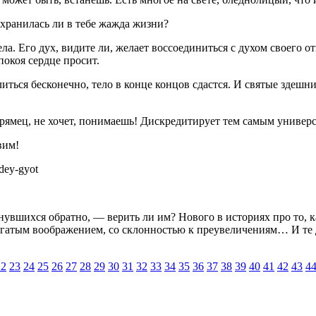
охранилась ли в тебе жажда жизни?
ела. Его дух, видите ли, желает воссоединиться с духом своего о
покоя сердце просит.
иться бесконечно, тело в конце концов сдастся. И святые здешние
прямец, не хочет, понимаешь! Дискредитирует тем самым униве
вим!
dey-gyot
вшихся обратно, — верить ли им? Нового в историях про то, как 
огатым воображением, со склонностью к преувеличениям… И те до
22
23
24
25
26
27
28
29
30
31
32
33
34
35
36
37
38
39
40
41
42
43
4