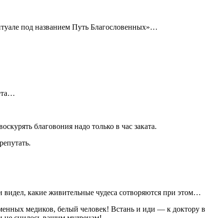
 ритуале под названием Путь Благословенных»…
вета…
оскурять благовония надо только в час заката.
репутать.
, и видел, какие живительные чудеса сотворяются при этом…
енных медиков, белый человек! Встань и иди — к доктору в
о и не снилось вашим мудрецам!