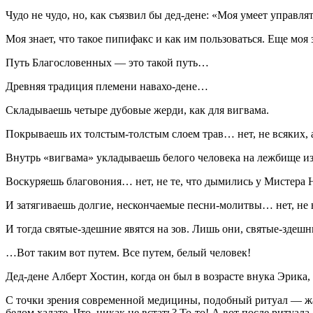
Чудо не чудо, но, как съязвил бы дед-дене: «Моя умеет управля
Моя знает, что такое пипифакс и как им пользоваться. Еще м
Путь Благословенных — это такой путь…
Древняя традиция племени навахо-дене…
Складываешь четыре дубовые жерди, как для вигвама.
Покрываешь их толстым-толстым слоем трав… нет, не всяких, а
Внутрь «вигвама» укладываешь белого человека на лежбище из 
Воскуряешь благовония… нет, не те, что дымились у Мистера Ник
И затягиваешь долгие, нескончаемые песни-молитвы… нет, не в 
И тогда святые-здешние явятся на зов. Лишь они, святые-здешн
…Вот таким вот путем. Все путем, белый человек!
Дед-дене Алберт Хостин, когда он был в возрасте внука Эрика
С точки зрения современной медицины, подобный ритуал — жал
белом халате. Что, никак не встать? То-то! А вот после ритуал