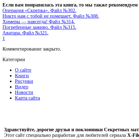
Если вам понравилась эта книга, то мы также рекомендуем
Операция «Скрепка». Файл №302.
Никто нам с тобой не помешает. Файл №308.
Химеры — навсегда! Файл №314.
Погребенные заживо. Файл №315.
Аватара. Файл №321.
1
Комментирование закрыто.
Категории
О сайте
Книги
Рисунки
Видео
Новости
Карта сайта
Здравствуйте, дорогие друзья и поклонники Секретных мате
Этот сайт специально разработан для любителей сериала
X-Fil