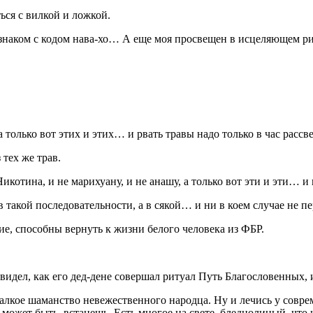
ться с вилкой и ложкой.
оя знаком с кодом нава-хо… А еще моя просвещен в исцеляющем
 только вот этих и этих… и рвать травы надо только в час расс
тех же трав.
отина, и не марихуану, и не анашу, а только вот эти и эти… и в
такой последовательности, а в сякой… и ни в коем случае не пе
ие, способны вернуть к жизни белого человека из ФБР.
, видел, как его дед-дене совершал ритуал Путь Благословенных
кое шаманство невежественного народца. Ну и лечись у соврем
а, может быть, встанешь. Есть многое на свете, бледнолицый, чт