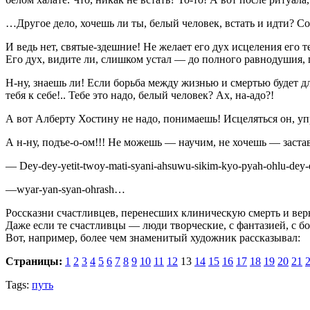
…Другое дело, хочешь ли ты, белый человек, встать и идти? С
И ведь нет, святые-здешние! Не желает его дух исцеления его т
Его дух, видите ли, слишком устал — до полного равнодушия, 
Н-ну, знаешь ли! Если борьба между жизнью и смертью будет дл
тебя к себе!.. Тебе это надо, белый человек? Ах, на-адо?!
А вот Алберту Хостину не надо, понимаешь! Исцеляться он, у
А н-ну, подъе-о-ом!!! Не можешь — научим, не хочешь — заста
— Dey-dey-yetit-twoy-mati-syani-ahsuwu-sikim-kyo-pyah-ohlu-dey-
—wyar-yan-syan-ohrash…
Россказни счастливцев, перенесших клиническую смерть и верну
Даже если те счастливцы — люди творческие, с фантазией, с б
Вот, например, более чем знаменитый художник рассказывал:
Страницы:
1
2
3
4
5
6
7
8
9
10
11
12
13
14
15
16
17
18
19
20
21
Tags:
путь