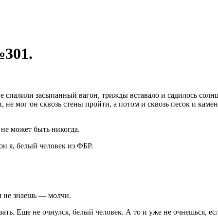
№301.
е спалили засыпанный вагон, трижды вставало и садилось солнц
 не мог он сквозь стены пройти, а потом и сквозь песок и каме
 не может быть никогда.
он я, белый человек из ФБР.
м не знаешь — молчи.
ать. Еще не очнулся, белый человек. А то и уже не очнешься, е