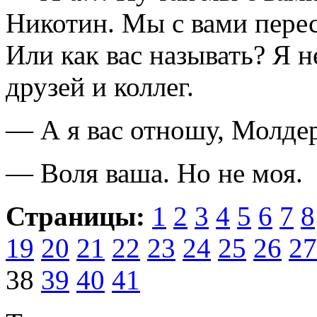
Никотин. Мы с вами пере
Или как вас называть? Я 
друзей и коллег.
— А я вас отношу, Молдер.
— Воля ваша. Но не моя.
Страницы:
1
2
3
4
5
6
7
8
19
20
21
22
23
24
25
26
27
38
39
40
41