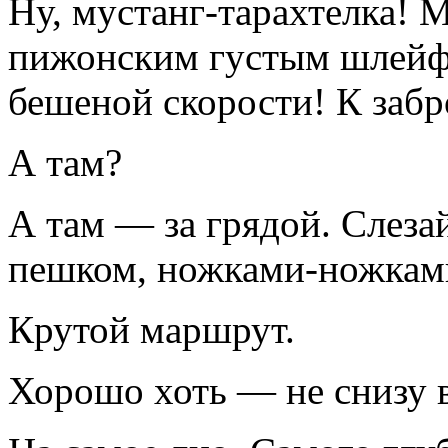
Ну, мустанг-тарахтелка! 
пижонским густым шлейф
бешеной скорости! К заб
А там?
А там — за грядой. Слезай
пешком, ножками-ножкам
Крутой маршрут.
Хорошо хоть — не снизу в