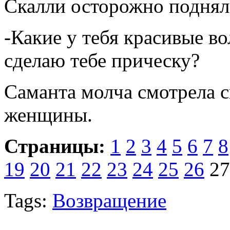
Скалли осторожно подняла
-Какие у тебя красивые в
сделаю тебе прическу?
Саманта молча смотрела с
женщины.
Страницы:
1
2
3
4
5
6
7
8
19
20
21
22
23
24
25
26
2
Tags:
Возвращение