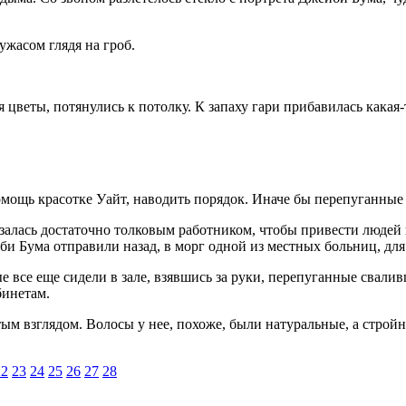
жасом глядя на гроб.
цветы, потянулись к потолку. К запаху гари прибавилась какая-
омощь красотке Уайт, наводить порядок. Иначе бы перепуганные
залась достаточно толковым работником, чтобы привести людей 
йби Бума отправили назад, в морг одной из местных больниц, дл
ые все еще сидели в зале, взявшись за руки, перепуганные сва
бинетам.
м взглядом. Волосы у нее, похоже, были натуральные, а стройн
22
23
24
25
26
27
28