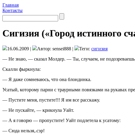
Главная
Контакты
Сигизия («Город истинного сч
16.06.2009 |
Автор: sensei888 |
Теги:
сигизия
— Не знаю, — сказал Молдер. — Ты, случаем, не подозреваешь,
Скалли фыркнула:
— Я даже сомневаюсь, что она блондинка.
Усатый, которому парни с траурными повязками на рукавах пре
— Пустите меня, пустите!!! Я им все расскажу.
— Не пускайте, — крикнула Уайт.
— А я говорю — пропустите! Уайт подлетела к усатому:
— Сюда нельзя,.сэр!