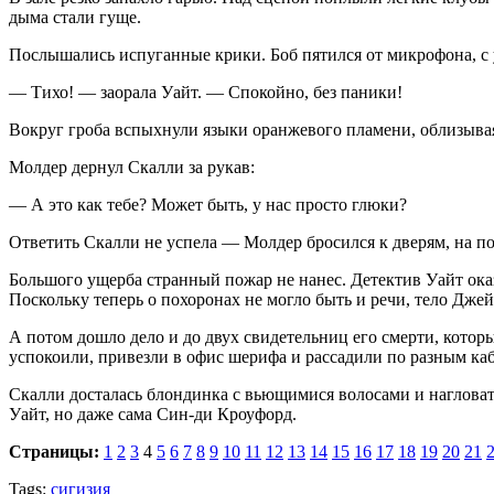
дыма стали гуще.
Послышались испуганные крики. Боб пятился от микрофона, с у
— Тихо! — заорала Уайт. — Спокойно, без паники!
Вокруг гроба вспыхнули языки оранжевого пламени, облизывая 
Молдер дернул Скалли за рукав:
— А это как тебе? Может быть, у нас просто глюки?
Ответить Скалли не успела — Молдер бросился к дверям, на п
Большого ущерба странный пожар не нанес. Детектив Уайт ока
Поскольку теперь о похоронах не могло быть и речи, тело Дже
А потом дошло дело и до двух свидетельниц его смерти, котор
успокоили, привезли в офис шерифа и рассадили по разным ка
Скалли досталась блондинка с вьющимися волосами и нагловаты
Уайт, но даже сама Син-ди Кроуфорд.
Страницы:
1
2
3
4
5
6
7
8
9
10
11
12
13
14
15
16
17
18
19
20
21
Tags:
сигизия