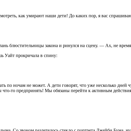
мотреть, как умирают наши дети! До каких пор, я вас спрашива
ань блюстительницы закона и ринулся на сцену. — Ах, не время
ь Уайт прокричала в спину:
ь по ночам не может. А дети говорят, что уже несколько дней 
 что-то предпринять! Мы обязаны перейти к активным действиям
 дыма. Со звоном разлетелось стекло с портрета Джейби Бума, 