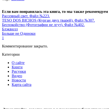
Если вам понравилась эта книга, то мы также рекомендуем
Рассеяный свет. Файл №223.
TESO DOS BICHOS (Курган двух тварей). Файл №307.
Беспокойство (Фотографии не лгут). Файл №402.
Блэквилл
Больше не Одиноки
1
Комментирование закрыто.
Категории
О сайте
Книги
Рисунки
Видео
Новости
Карта сайта