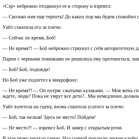
«Сэр» небрежно отодвинул ее в сторону и взревел:
— Сколько нам еще терпеть! До каких пор мы будем спокойно с
Уайт схватила его за плечо:
— Сейчас не время, Боб!
— Не время?! — Боб небрежно стряхнул с себя авторитетную дл
Парни с черными повязками не решились ему противиться, лиш
— Боб! Боб, подожди!
Но Боб уже подлетел к микрофону:
— Не время?! — Он потряс сжатыми кулаками. — Моя жена спат
ждете, люди? Пока не умрут все дети?.. Мы немедленно должны
Уайт взлетела на сцену, вновь схватила усатого за плечо:
— Боб, так нельзя! Здесь не место! Пойдем!
— Не место?! — взревел Боб. И замер с открытым ртом.
В зале резко запахло гарью. Над сценой поплыли легкие клубы