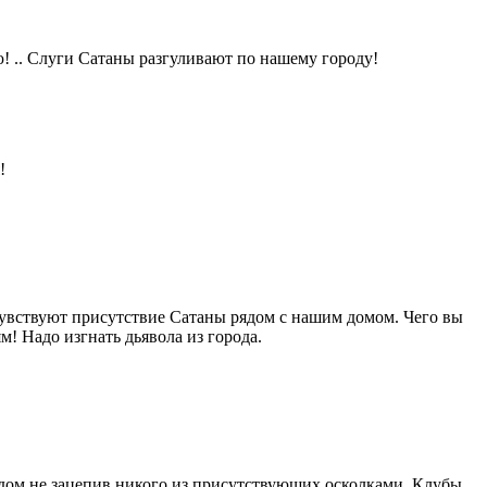
ю! .. Слуги Сатаны разгуливают по нашему городу!
!
чувствуют присутствие Сатаны рядом с нашим домом. Чего вы
! Надо изгнать дьявола из города.
чудом не зацепив никого из присутствующих осколками. Клубы