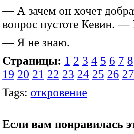
— А зачем он хочет добра
вопрос пустоте Кевин. — 
— Я не знаю.
Страницы:
1
2
3
4
5
6
7
8
19
20
21
22
23
24
25
26
27
Tags:
откровение
Если вам понравилась э