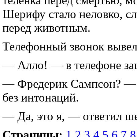
теленка перед смертью, мо
Шерифу стало неловко, сл
перед животным.
Телефонный звонок вывел
— Алло! — в телефоне за
— Фредерик Сампсон? — 
без интонаций.
— Да, это я, — ответил ш
Страницы:
1
2
3
4
5
6
7
8