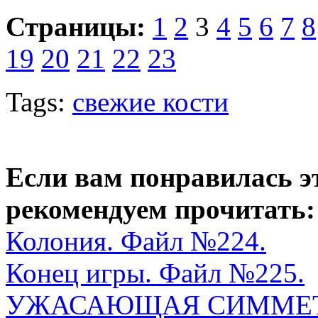
Страницы:
1
2
3
4
5
6
7
8
19
20
21
22
23
Tags:
свежие кости
Если вам понравилась э
рекомендуем прочитать:
Колония. Файл №224.
Конец игры. Файл №225.
УЖАСАЮЩАЯ СИММЕ