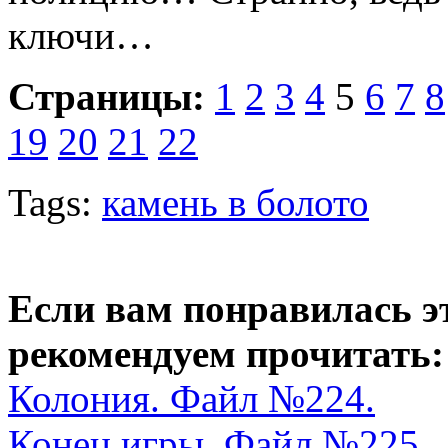
ключи…
Страницы:
1
2
3
4
5
6
7
8
19
20
21
22
Tags:
камень в болото
Если вам понравилась э
рекомендуем прочитать:
Колония. Файл №224.
Конец игры. Файл №225.