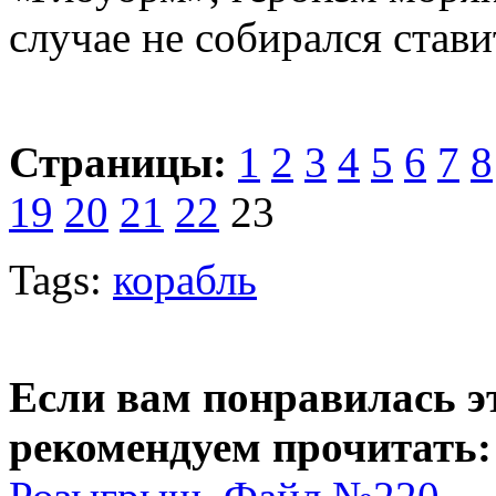
случае не собирался стави
Страницы:
1
2
3
4
5
6
7
8
19
20
21
22
23
Tags:
корабль
Если вам понравилась э
рекомендуем прочитать: