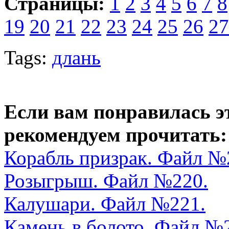
Страницы:
1
2
3
4
5
6
7
8
19
20
21
22
23
24
25
26
27
Tags:
длань
Если вам понравилась э
рекомендуем прочитать:
Корабль призрак. Файл №
Розыгрыш. Файл №220.
Калушари. Файл №221.
Камень в болото. Файл №