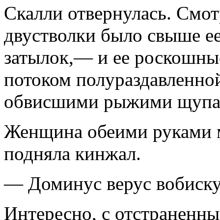
Скалли отвернулась. Смотр
двустволки было свыше ее
затылок,— и ее роскошные
потоком полураздавленной
обвисшими рыжими щупал
Женщина обеими руками м
подняла кинжал.
— Доминус верус вобиск
Интересно, с отстраненны