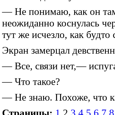
— Не понимаю, как он та
неожиданно коснулась чер
тут же исчезло, как будто
Экран замерцал девственн
— Все, связи нет,— испуга
— Что такое?
— Не знаю. Похоже, что
Страницы:
1
2
3
4
5
6
7
8