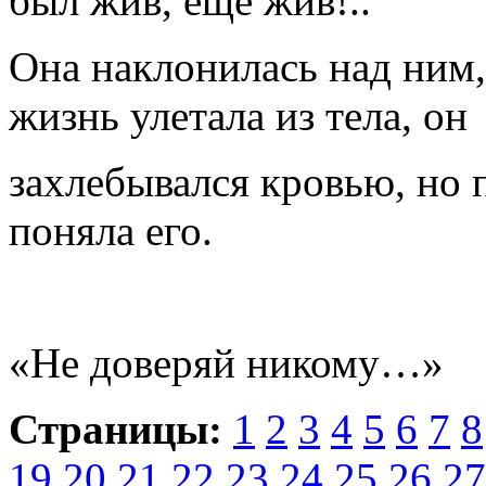
был жив, еще жив!..
Она наклонилась над ним,
жизнь улетала из тела, он
захлебывался кровью, но 
поняла его.
«Не доверяй никому…»
Страницы:
1
2
3
4
5
6
7
8
19
20
21
22
23
24
25
26
27