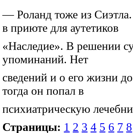
— Роланд тоже из Сиэтла
в приюте для аутетиков
«Наследие». В решении су
упоминаний. Нет
сведений и о его жизни д
тогда он попал в
психиатрическую лечебни
Страницы:
1
2
3
4
5
6
7
8