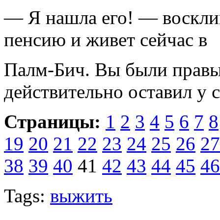
— Я нашла его! — воскли
пенсию и живет сейчас в
Палм-Бич. Вы были правы,
действительно оставил у 
Страницы:
1
2
3
4
5
6
7
8
19
20
21
22
23
24
25
26
27
38
39
40
41
42
43
44
45
46
Tags:
выжить