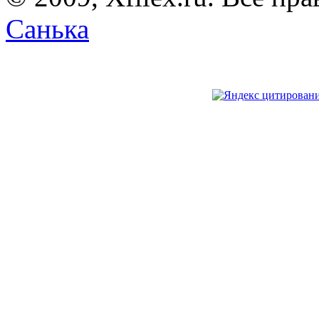
Санька