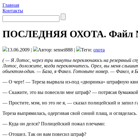
Главная
Контакты
ПОСЛЕДНЯЯ ОХОТА. Файл №
13.06.2009 |
Автор: sensei888 |
Теги:
охота
( —
Я Лотос, через три минуты пере­ключаюсь на резервный спут
Лотос, доложите, когда переключитесь. Орел, вы меня слышите
обьектом-один. — База, я Факел. Готовьте но­мер. — Факел, я Б
— О черт! — Тереза вырвала из-под «дворника» штрафную квит
— Скажите, это вы повесили мне штраф? — потрясая бумажкой,
— Простите, мэм, но это не я, — ска­зал полицейский и запил 
Тереза выпрямилась, одергивая свой си­ний плащ, и огляделась
— Куда он делся? Полицейский пожал плечами:
— Отошел. Так он вам повесил штраф?