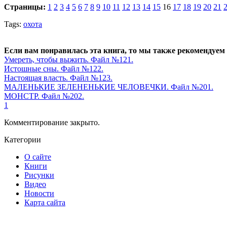
Страницы:
1
2
3
4
5
6
7
8
9
10
11
12
13
14
15
16
17
18
19
20
21
Tags:
охота
Если вам понравилась эта книга, то мы также рекомендуем
Умереть, чтобы выжить. Файл №121.
Истошные сны. Файл №122.
Настоящая власть. Файл №123.
МАЛЕНЬКИЕ ЗЕЛЕНЕНЬКИЕ ЧЕЛОВЕЧКИ. Файл №201.
МОНСТР. Файл №202.
1
Комментирование закрыто.
Категории
О сайте
Книги
Рисунки
Видео
Новости
Карта сайта