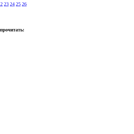
22
23
24
25
26
 прочитать: