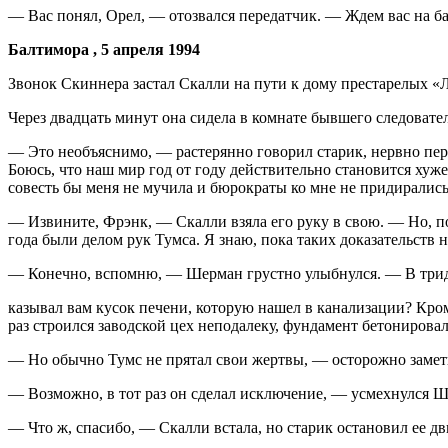
— Вас понял, Орел, — отозвался пере­датчик. — Ждем вас на 
Балтимора , 5 апреля 1994
Звонок Скиннера застал Скалли на пути к дому престарелых «Л
Через двадцать минут она сидела в ком­нате бывшего следоват
— Это необъяснимо, — растерянно го­ворил старик, нервно пер
Боюсь, что наш мир год от году действительно становит­ся хуже
совесть бы меня не мучила и бюрократы ко мне не придиралис
— Извините, Фрэнк, — Скалли взяла его руку в свою. — Но, по-
года были де­лом рук Тумса. Я знаю, пока таких дока­зательств 
— Конечно, вспомню, — Шерман груст­но улыбнулся. — В трид
казывал вам кусок печени, которую нашел в канализации? Кроме
раз строился завод­ской цех неподалеку, фундамент бетониро­
— Но обычно Тумс не прятал свои жертвы, — осторожно замет
— Возможно, в тот раз он сделал исклю­чение, — усмехнулся 
— Что ж, спасибо, — Скалли встала, но старик остановил ее д