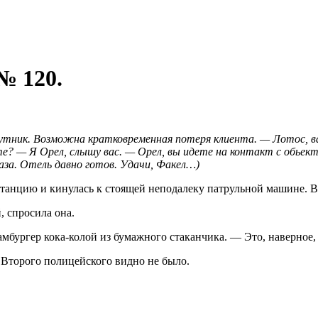
 120.
ник. Воз­можна кратковременная потеря клиен­та. — Лотос, вас 
? — Я Орел, слы­шу вас. — Орел, вы идете на контакт с обьекто
аза. Отель давно го­тов. Удачи, Факел…)
анцию и кину­лась к стоящей неподалеку патрульной ма­шине. В
 спросила она.
гамбургер кока-колой из бумажного стаканчика. — Это, наверное,
. Второго полицей­ского видно не было.