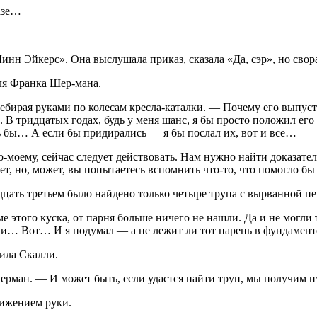
базе…
инн Эйкерс». Она выслушала приказ, сказала «Да, сэр», но свор
еля Франка Шер-мана.
ебирая руками по колесам кресла-каталки. — Почему его выпуст
. В тридцатых годах, будь у меня шанс, я бы просто положил его
ь бы… А если бы придирались — я бы послал их, вот и все…
моему, сейчас следует действовать. Нам нужно найти до­казател
нет, но, может, вы попытаетесь вспомнить что-то, что помогло бы
цать третьем было найдено только четыре трупа с вырванной п
 этого куска, от пар­ня больше ничего не нашли. Да и не могли т
вали… Вот… И я подумал — а не лежит ли тот парень в фундамент
ила Скалли.
Шерман. — И может быть, если удастся найти труп, мы получим
вижением руки.