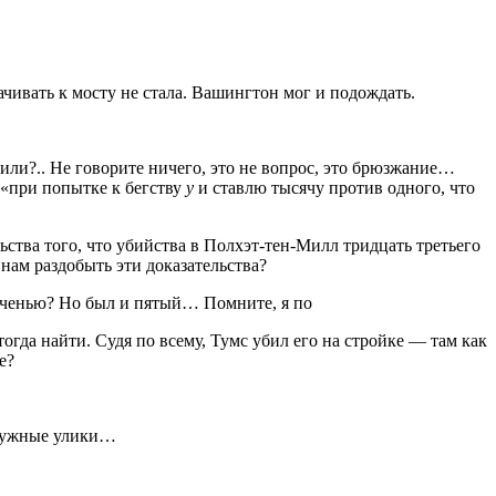
ачивать к мосту не стала. Вашингтон мог и подождать.
или?.. Не говорите ничего, это не вопрос, это брюзжание…
 «при по­пытке к бегству
у
и ставлю тысячу против одного, что
ьства того, что убийства в Полхэт-тен-Милл тридцать третьего
 нам раз­добыть эти доказательства?
еченью? Но был и пятый… Помните, я по­
огда найти. Судя по всему, Тумс убил его на стройке — там как
е?
 нужные улики…