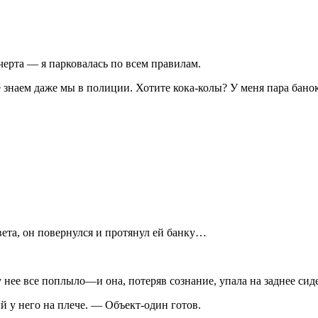
 черта — я пар­ковалась по всем правилам.
наем даже мы в полиции. Хотите кока-колы? У меня па­ра банок 
ета, он по­вернулся и протянул ей банку…
у нее все поплы­ло—и она, потеряв сознание, упала на заднее сид
у него на пле­че. — Объект-один готов.