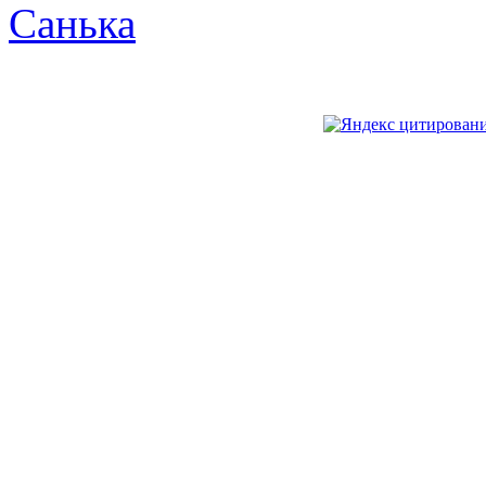
Санька