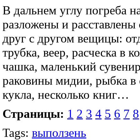
В дальнем углу погреба 
разложены и расставлены
друг с другом вещицы: от
трубка, веер, расческа в 
чашка, маленький сувенир
раковины мидии, рыбка в 
кукла, несколько книг…
Страницы:
1
2
3
4
5
6
7
8
Tags:
выползень