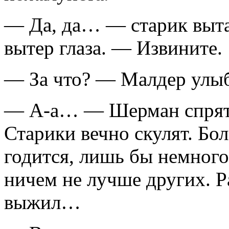
— Да, да… — старик выта
вытер глаза. — Извините.
— За что? — Малдер улыб
— А-а… — Шерман спрята
Старики вечно скулят. Бол
годится, лишь бы немног
ничем не лучше других. Ра
выжил…