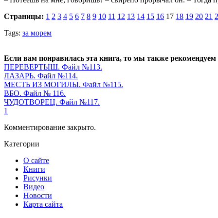
Страницы:
1
2
3
4
5
6
7
8
9
10
11
12
13
14
15
16
17
18
19
20
21
Tags:
за морем
Если вам понравилась эта книга, то мы также рекомендуем
ПЕРЕВЕРТЫШ. Файл №113.
ЛАЗАРЬ. Файл №114.
МЕСТЬ ИЗ МОГИЛЫ. Файл №115.
ВБО. Файл № 116.
ЧУДОТВОРЕЦ. Файл №117.
1
Комментирование закрыто.
Категории
О сайте
Книги
Рисунки
Видео
Новости
Карта сайта