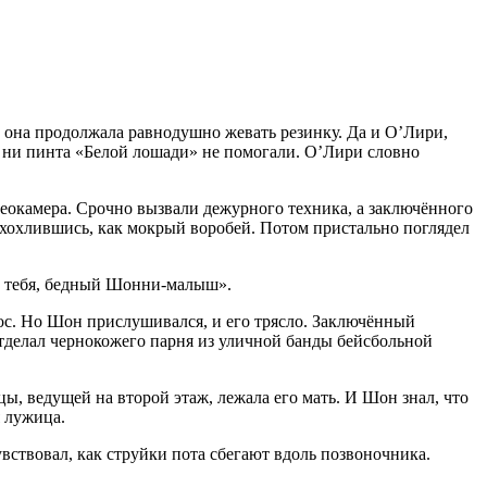
, она продолжала равнодушно жевать резинку. Да и О’Лири,
а, ни пинта «Белой лошади» не помогали. О’Лири словно
деокамера. Срочно вызвали дежурного техника, а заключённого
ахохлившись, как мокрый воробей. Потом пристально поглядел
ал тебя, бедный Шонни-малыш».
нос. Но Шон прислушивался, и его трясло. Заключённый
отделал чернокожего парня из уличной банды бейсбольной
ы, ведущей на второй этаж, лежала его мать. И Шон знал, что
я лужица.
вствовал, как струйки пота сбегают вдоль позвоночника.