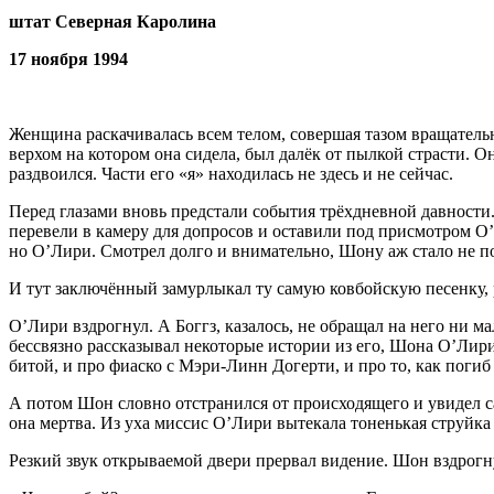
штат Северная Каролина
17 ноября 1994
Женщина раскачивалась всем телом, совершая тазом вращатель
верхом на котором она сидела, был далёк от пылкой страсти. 
раздвоился. Части его «я» находилась не здесь и не сейчас.
Перед глазами вновь предстали события трёхдневной давности.
перевели в камеру для допросов и оставили под присмотром О’
но О’Лири. Смотрел долго и внимательно, Шону аж стало не по
И тут заключённый замурлыкал ту самую ковбойскую песенку, 
О’Лири вздрогнул. А Боггз, казалось, не обращал на него ни 
бессвязно рассказывал некоторые истории из его, Шона О’Лири
битой, и про фиаско с Мэри-Линн Догерти, и про то, как погиб 
А потом Шон словно отстранился от происходящего и увидел сам
она мертва. Из уха миссис О’Лири вытекала тоненькая струйка
Резкий звук открываемой двери прервал видение. Шон вздрогну