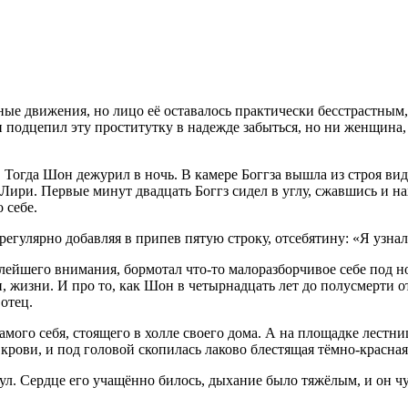
ные движения, но лицо её оставалось практически бесстрастным
Он подцепил эту проститутку в надежде забыться, но ни женщин
 Тогда Шон дежурил в ночь. В камере Боггза вышла из строя ви
Лири. Первые минут двадцать Боггз сидел в углу, сжавшись и н
 себе.
регулярно добавляя в припев пятую строку, отсебятину: «Я узн
малейшего внимания, бормотал что-то малоразборчивое себе под 
, жизни. И про то, как Шон в четырнадцать лет до полусмерти 
отец.
ого себя, стоящего в холле своего дома. А на площадке лестниц
 крови, и под головой скопилась лаково блестящая тёмно-красна
л. Сердце его учащённо билось, дыхание было тяжёлым, и он чу