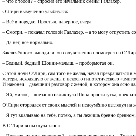
– Что с тобой? – спросил его начальник смены Галлахер.
О’Лири вымученно улыбнулся:
– Всё в порядке. Простыл, наверное, вчера.
– Смотри, – покачал головой Галлахер, – а то могу отпустить с
– Да нет, всё нормально.
Заключённого выводили, он сочувственно посмотрел на О’Лир
– Бедный, бедный Шонни-малыш, – пробормотал он.
С этой ночи О’Лири, сам того не желая, начал превращаться в 
матери, исходящую от жены и некоего гипотетического «амиго»
И наконец – давешний разговор с женой, в котором она ясно д
– Эй, милок, – внезапно окликнула Шона проститутка, прекрати
О’Лири оторвался от своих мыслей и недоумённо взглянул на 
– Я тут вкалываю на тебе, потею, а ты лежишь бревно бревном,
В О’Лири вспыхнула злость.
– Потеешь на мне, говоришь? – свирепо прорычал он. – Тогда 