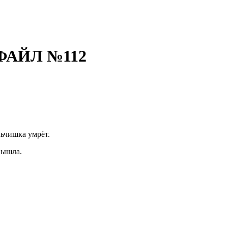
ФАЙЛ №112
льчишка умрёт.
вышла.