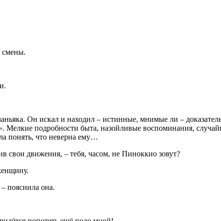
о смены.
и.
маньяка. Он искал и находил – истинные, мнимые ли – доказател
. Мелкие подробности быта, назойливые воспоминания, случайны
ала понять, что неверна ему…
в свои движения, – тебя, часом, не Пиноккио зовут?
женщину.
 – пояснила она.
придётся попотеть ещё подо мной!